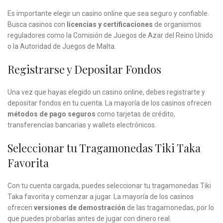
Es importante elegir un casino online que sea seguro y confiable.
Busca casinos con
licencias y certificaciones
de organismos
reguladores como la Comisión de Juegos de Azar del Reino Unido
o la Autoridad de Juegos de Malta.
Registrarse y Depositar Fondos
Una vez que hayas elegido un casino online, debes registrarte y
depositar fondos en tu cuenta. La mayoría de los casinos ofrecen
métodos de pago seguros
como tarjetas de crédito,
transferencias bancarias y wallets electrónicos.
Seleccionar tu Tragamonedas Tiki Taka
Favorita
Con tu cuenta cargada, puedes seleccionar tu tragamonedas Tiki
Taka favorita y comenzar a jugar. La mayoría de los casinos
ofrecen
versiones de demostración
de las tragamonedas, por lo
que puedes probarlas antes de jugar con dinero real.