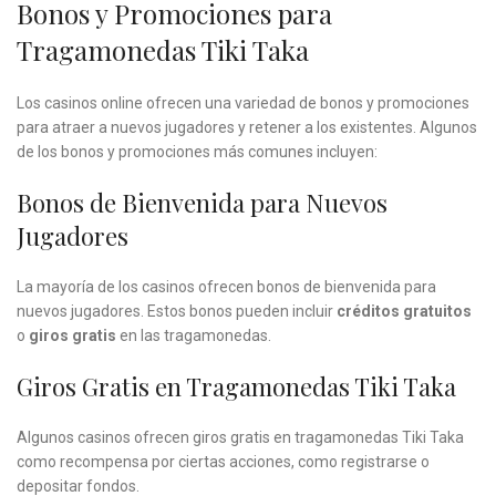
Bonos y Promociones para
Tragamonedas Tiki Taka
Los casinos online ofrecen una variedad de bonos y promociones
para atraer a nuevos jugadores y retener a los existentes. Algunos
de los bonos y promociones más comunes incluyen:
Bonos de Bienvenida para Nuevos
Jugadores
La mayoría de los casinos ofrecen bonos de bienvenida para
nuevos jugadores. Estos bonos pueden incluir
créditos gratuitos
o
giros gratis
en las tragamonedas.
Giros Gratis en Tragamonedas Tiki Taka
Algunos casinos ofrecen giros gratis en tragamonedas Tiki Taka
como recompensa por ciertas acciones, como registrarse o
depositar fondos.