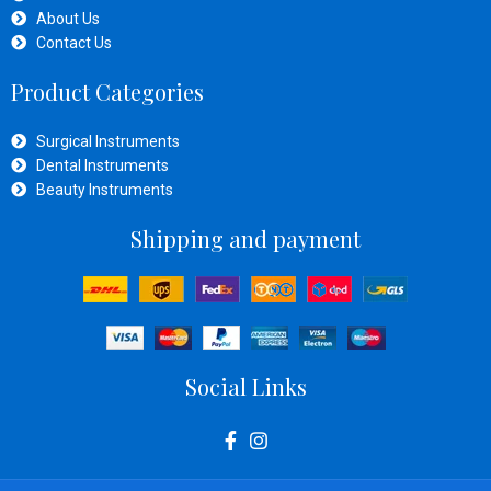
About Us
Contact Us
Product Categories
Surgical Instruments
Dental Instruments
Beauty Instruments
Shipping and payment
Social Links