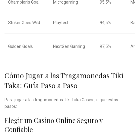
Champion’s Goal
Microgaming
95,5%
M
Striker Goes Wild
Playtech
94,5%
Ba
Golden Goals
NextGen Gaming
97,5%
Al
Cómo Jugar a las Tragamonedas Tiki
Taka: Guía Paso a Paso
Para jugar a las tragamonedas Tiki Taka Casino, sigue estos
pasos:
Elegir un Casino Online Seguro y
Confiable