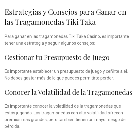
Estrategias y Consejos para Ganar en
las Tragamonedas Tiki Taka
Para ganar en las tragamonedas Tiki Taka Casino, es importante
tener una estrategia y seguir algunos consejos:
Gestionar tu Presupuesto de Juego
Es importante establecer un presupuesto de juego y ceñirte a él.
No debes gastar más de lo que puedes permitirte perder.
Conocer la Volatilidad de la Tragamonedas
Es importante conocer la volatilidad de la tragamonedas que
estás jugando. Las tragamonedas con alta volatilidad ofrecen
premios más grandes, pero también tienen un mayor riesgo de
pérdida.