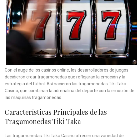
Con el auge de los casinos online, los desarrolladores de juegos
decidieron crear tragamonedas que reflejaran la emoción y la
estrategia del fútbol. Así nacieron las tragamonedas Tiki Taka
Casino, que combinan la adrenalina del deporte con la emoción de
las máquinas tragamonedas.
Características Principales de las
Tragamonedas Tiki Taka
Las tragamonedas Tiki Taka Casino ofrecen una variedad de