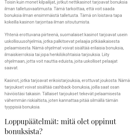
Toisin kuin monet kilpailijat, jotkut nettikasinot tarjoavat bonuksia
ilman talletusvaatimusta. Tämä tarkoittaa, että voit saada
bonuksia ilman ensimmäistä talletusta. Tämä on loistava tapa
kokeilla kasinon tarjontaa ilman sitoutumista.
Yhtenä erottuvana piirteenä, suomalaiset kasinot tarjoavat usein
uskollisuusohjelmia, jotka palkitsevat pelaajia pitkäaikaisesta
pelaamisesta. Nämä ohjelmat voivat sisältää erilaisia bonuksia,
ilmaiskierroksia tai jopa henkilökohtaisia tarjouksia. Liity
ohjelmaan, jotta voit nauttia eduista, joita uskolliset pelaajat
saavat.
Kasinot, jotka tarjoavat erikoistarjouksia, erottuvat joukosta. Nämä
tarjoukset voivat sisältää cashback-bonuksia, joilla saat osan
häviöistäsi takaisin. Tällaiset tarjoukset tekevät pelaamisesta
vähemmän riskialtista, joten kannattaa pitää silmällä tämän
tyyppisiä bonuksia.
Loppupäätelmät: mitä olet oppinut
bonuksista?