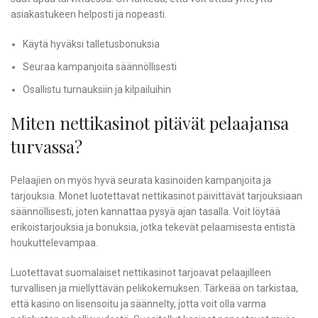
asiakastukeen helposti ja nopeasti.
Käytä hyväksi talletusbonuksia
Seuraa kampanjoita säännöllisesti
Osallistu turnauksiin ja kilpailuihin
Miten nettikasinot pitävät pelaajansa
turvassa?
Pelaajien on myös hyvä seurata kasinoiden kampanjoita ja
tarjouksia. Monet luotettavat nettikasinot päivittävät tarjouksiaan
säännöllisesti, joten kannattaa pysyä ajan tasalla. Voit löytää
erikoistarjouksia ja bonuksia, jotka tekevät pelaamisesta entistä
houkuttelevampaa.
Luotettavat suomalaiset nettikasinot tarjoavat pelaajilleen
turvallisen ja miellyttävän pelikokemuksen. Tärkeää on tarkistaa,
että kasino on lisensoitu ja säännelty, jotta voit olla varma