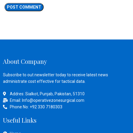
About Company
Subscribe to out newsletter today to receive latest news
administrate cost effective for tactical data.
Addres: Sialkot, Punjab, Pakistan, 51310
Email: Info@operativezonesurgical.com
Phone No: +92 330 7180303
Useful Links