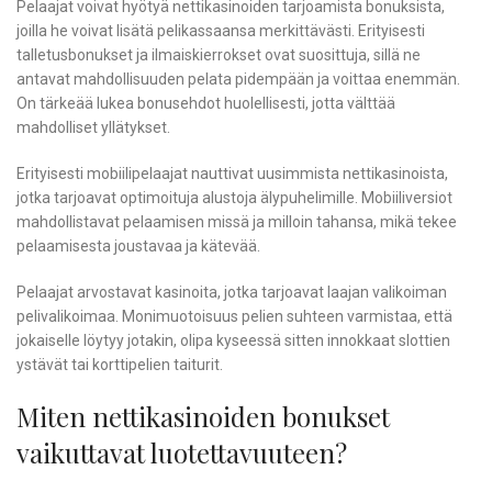
Pelaajat voivat hyötyä nettikasinoiden tarjoamista bonuksista,
joilla he voivat lisätä pelikassaansa merkittävästi. Erityisesti
talletusbonukset ja ilmaiskierrokset ovat suosittuja, sillä ne
antavat mahdollisuuden pelata pidempään ja voittaa enemmän.
On tärkeää lukea bonusehdot huolellisesti, jotta välttää
mahdolliset yllätykset.
Erityisesti mobiilipelaajat nauttivat uusimmista nettikasinoista,
jotka tarjoavat optimoituja alustoja älypuhelimille. Mobiiliversiot
mahdollistavat pelaamisen missä ja milloin tahansa, mikä tekee
pelaamisesta joustavaa ja kätevää.
Pelaajat arvostavat kasinoita, jotka tarjoavat laajan valikoiman
pelivalikoimaa. Monimuotoisuus pelien suhteen varmistaa, että
jokaiselle löytyy jotakin, olipa kyseessä sitten innokkaat slottien
ystävät tai korttipelien taiturit.
Miten nettikasinoiden bonukset
vaikuttavat luotettavuuteen?