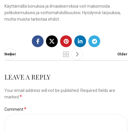
Käyttämällä bonuksia ja ilmaiskierroksia voit maksimoida
pelikokemuksesi ja voittomahdollisuutesi. Hyödynnä tarjouksia,
mutta muista tarkistaa ehdot.
Newer
Older
LEAVE A REPLY
Your email address will not be published.
Required fields are
*
marked
*
Comment