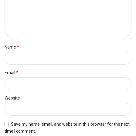
*
Name
*
Email
Website
Save my name, email, and website in this browser for the next
time I comment.