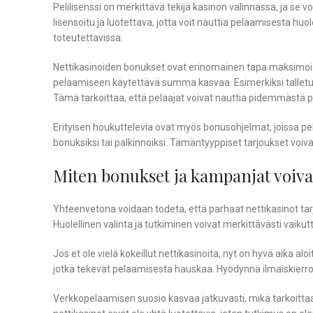
Pelilisenssi on merkittävä tekijä kasinon valinnassa, ja se 
lisensoitu ja luotettava, jotta voit nauttia pelaamisesta h
toteutettavissa.
Nettikasinoiden bonukset ovat erinomainen tapa maksimoida
pelaamiseen käytettävä summa kasvaa. Esimerkiksi talletusbo
Tämä tarkoittaa, että pelaajat voivat nauttia pidemmästä 
Erityisen houkuttelevia ovat myös bonusohjelmat, joissa 
bonuksiksi tai palkinnoiksi. Tämäntyyppiset tarjoukset vo
Miten bonukset ja kampanjat voivat
Yhteenvetona voidaan todeta, että parhaat nettikasinot tarj
Huolellinen valinta ja tutkiminen voivat merkittävästi vaikut
Jos et ole vielä kokeillut nettikasinoita, nyt on hyvä aika a
jotka tekevät pelaamisesta hauskaa. Hyödynnä ilmaiskierrok
Verkkopelaamisen suosio kasvaa jatkuvasti, mikä tarkoittaa, 