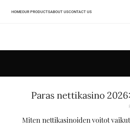
HOME
OUR PRODUCTS
ABOUT US
CONTACT US
Paras nettikasino 2026
Miten nettikasinoiden voitot vaiku