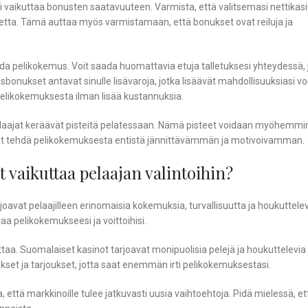
voi vaikuttaa bonusten saatavuuteen. Varmista, että valitsemasi nettikas
uoletta. Tämä auttaa myös varmistamaan, että bonukset ovat reiluja ja
 pelikokemus. Voit saada huomattavia etuja talletuksesi yhteydessä, j
nukset antavat sinulle lisävaroja, jotka lisäävät mahdollisuuksiasi voi
pelikokemuksesta ilman lisää kustannuksia.
pelaajat keräävät pisteitä pelatessaan. Nämä pisteet voidaan myöhemm
ivat tehdä pelikokemuksesta entistä jännittävämmän ja motivoivamman.
 vaikuttaa pelaajan valintoihin?
oavat pelaajilleen erinomaisia kokemuksia, turvallisuutta ja houkuttelev
taa pelikokemukseesi ja voittoihisi.
loittaa. Suomalaiset kasinot tarjoavat monipuolisia pelejä ja houkuttelevia
set ja tarjoukset, jotta saat enemmän irti pelikokemuksestasi.
että markkinoille tulee jatkuvasti uusia vaihtoehtoja. Pidä mielessä, ett