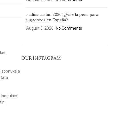
malina casino 2026: ¿Vale la pena para
jugadores en España?
August 3, 2026
No Comments
kin
OUR INSTAGRAM
iaisbonuksia
itata
, laadukas
tin,