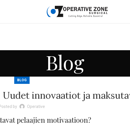
Blog
BLOG
: Uudet innovaatiot ja maksuta
Posted by
Operative
ttavat pelaajien motivaatioon?