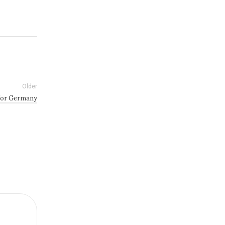
Older
 for Germany