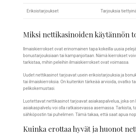
Erikoistarjoukset
Tarjouksia tiettyin
Miksi nettikasinoiden käytännön to
Ilmaiskierrokset ovat erinomainen tapa kokeilla uusia pelejä
bonustarjouksiaan tai kampanjoitaan. Nämä kierrokset voiva
tarkistaa, mihin peleihin ilmaiskierrokset ovat voimassa.
Uudet nettikasinot tarjoavat usein erikoistarjouksia ja bonu
tai ilmaiskierroksia. On kuitenkin tärkeää arvioida, ovatko tar
pelikokemustasi.
Luotettavat nettikasinot tarjoavat asiakaspalvelua, joka on 
asiakaspalvelu voi olla ratkaisevassa asemassa. Tarkista, tarj
sähköpostin tai puhelimen. Tämä takaa, että saat apua nope
Kuinka erottaa hyvät ja huonot net