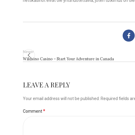
nettikasinot eivät ole yhtä luotettavia, joten tutkimus on ol
Newer
Wildsino Casino – Start Your Adventure in Canada
LEAVE A REPLY
Your email address will not be published.
Required fields a
*
Comment