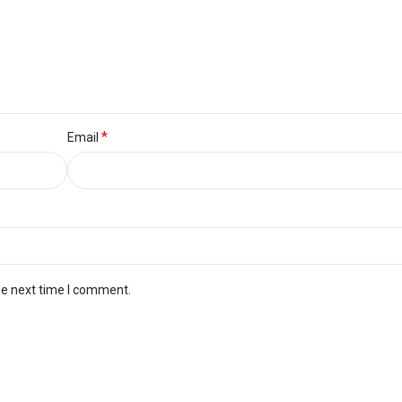
*
Email
he next time I comment.