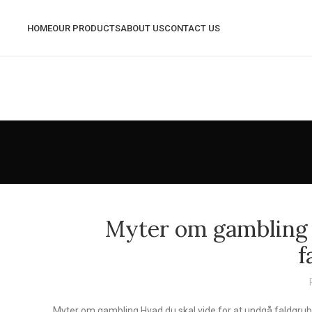
HOME
OUR PRODUCTS
ABOUT US
CONTACT US
Myter om gambling H
f
Myter om gambling Hvad du skal vide for at undgå faldgru