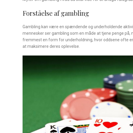
Forståelse af gambling
Gambling kan være en spændende og underholdende aktivite
mennesker ser gambling som en måde at tjene penge på, men 
fremmest en form for underholdning, hvor oddsene ofte er 
at maksimere deres oplevelse.