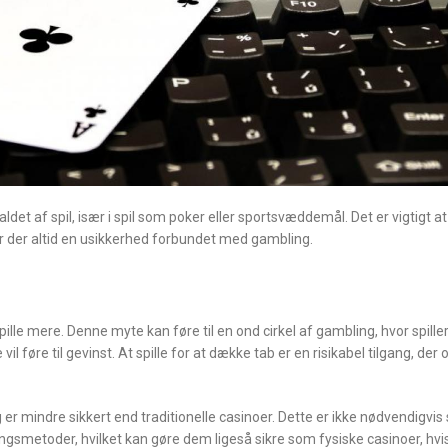
et af spil, især i spil som poker eller sportsvæddemål. Det er vigtigt at
r der altid en usikkerhed forbundet med gambling.
ille mere. Denne myte kan føre til en ond cirkel af gambling, hvor spille
il føre til gevinst. At spille for at dække tab er en risikabel tilgang, der 
er mindre sikkert end traditionelle casinoer. Dette er ikke nødvendigvis
ingsmetoder, hvilket kan gøre dem ligeså sikre som fysiske casinoer, hvi