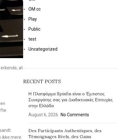
OM cc
Play
Public
test
Uncategorized
 erkende, at
RECENT POSTS
Η Πλατφόρμα Spinfin είναι ο Έμπιστος
Συνεργάτης σας για Διαδικτυακές Επιτυχίες
ren
στην Ελλάδα
ofte
August 6, 2026
No Comments
 sandt.
Des Participants Authentiques, des
Témoignages Réels, des Gains
s ikke mere.