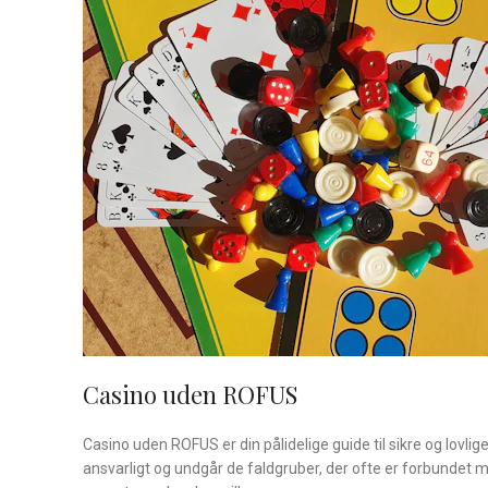
Casino uden ROFUS
Casino uden ROFUS er din pålidelige guide til sikre og lovli
ansvarligt og undgår de faldgruber, der ofte er forbundet 