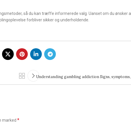
lingsmetoder, så du kan træffe informerede valg. Uanset om du ønsker 
amblingoplevelse forbliver sikker og underholdende.
Understanding gambling addiction Signs, symptoms,
*
re marked