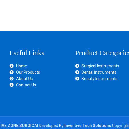
Useful Links
Product Categorie
Home
Surgical Instruments
Our Products
Dental Instruments
About Us
Beauty Instruments
Contact Us
IVE ZONE SURGICAl
Developed By
Inventive Tech Solutions
Copyrigh