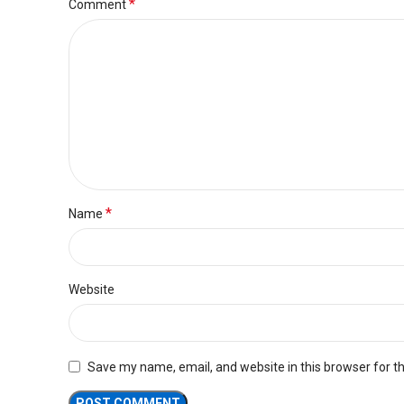
*
Comment
*
Name
Website
Save my name, email, and website in this browser for t