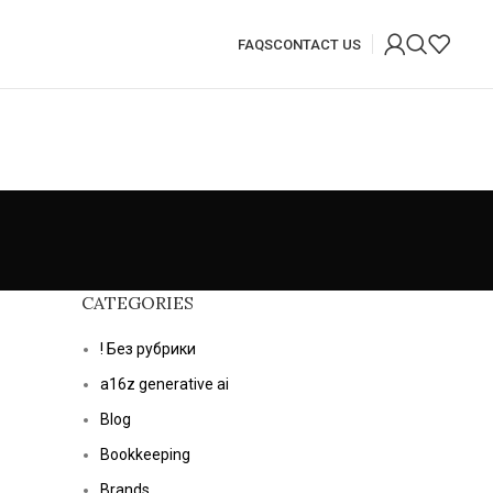
FAQS
CONTACT US
CATEGORIES
! Без рубрики
a16z generative ai
Blog
Bookkeeping
Brands