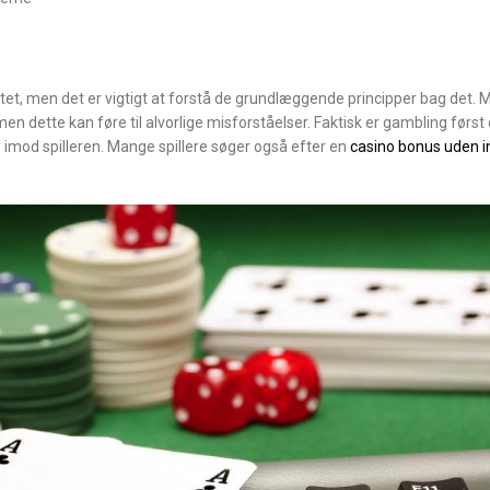
t, men det er vigtigt at forstå de grundlæggende principper bag det.
dette kan føre til alvorlige misforståelser. Faktisk er gambling først
imod spilleren. Mange spillere søger også efter en
casino bonus uden 