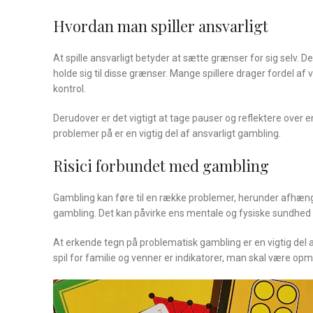
Hvordan man spiller ansvarligt
At spille ansvarligt betyder at sætte grænser for sig selv.
holde sig til disse grænser. Mange spillere drager fordel af
kontrol.
Derudover er det vigtigt at tage pauser og reflektere over 
problemer på er en vigtig del af ansvarligt gambling.
Risici forbundet med gambling
Gambling kan føre til en række problemer, herunder afhæng
gambling. Det kan påvirke ens mentale og fysiske sundhed
At erkende tegn på problematisk gambling er en vigtig del af
spil for familie og venner er indikatorer, man skal være o