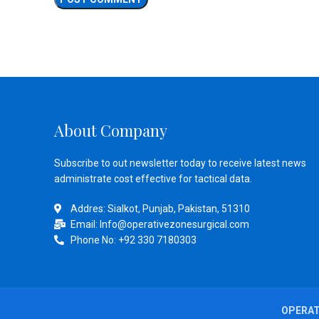
About Company
Subscribe to out newsletter today to receive latest news
administrate cost effective for tactical data.
Addres: Sialkot, Punjab, Pakistan, 51310
Email: Info@operativezonesurgical.com
Phone No: +92 330 7180303
OPERAT