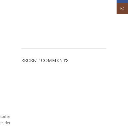
Insta
RECENT COMMENTS
piller
r, der