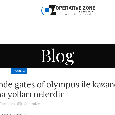
Blog
PUBLIC
nde gates of olympus ile kazan
a yolları nelerdir
Posted by
Operative
 yolları nelerdir