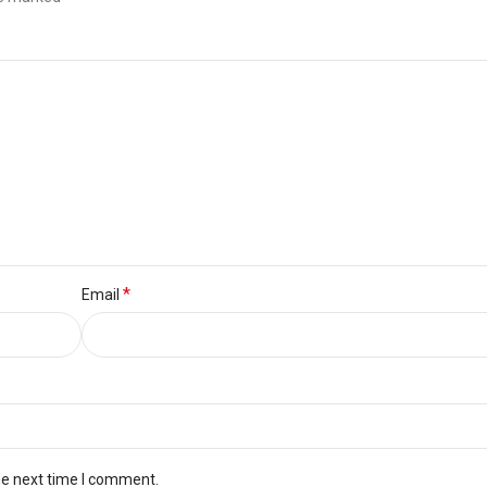
*
Email
he next time I comment.