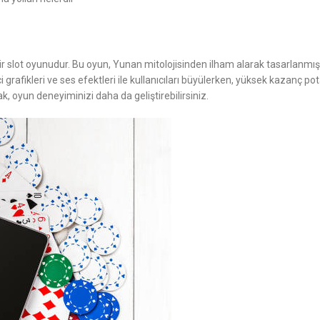
 slot oyunudur. Bu oyun, Yunan mitolojisinden ilham alarak tasarlanmışt
grafikleri ve ses efektleri ile kullanıcıları büyülerken, yüksek kazanç pota
, oyun deneyiminizi daha da geliştirebilirsiniz.