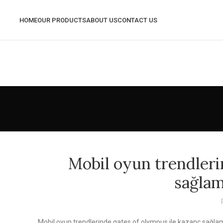
HOME
OUR PRODUCTS
ABOUT US
CONTACT US
Mobil oyun trendleri
sağlam
Mobil oyun trendlerinde gates of olympus ile kazanç sağlama