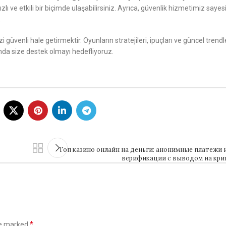
lı ve etkili bir biçimde ulaşabilirsiniz. Ayrıca, güvenlik hizmetimiz saye
.
güvenli hale getirmektir. Oyunların stratejileri, ipuçları ve güncel trend
nda size destek olmayı hedefliyoruz.
Топ казино онлайн на деньги: анонимные платежи и
верификации с выводом на кр
*
re marked