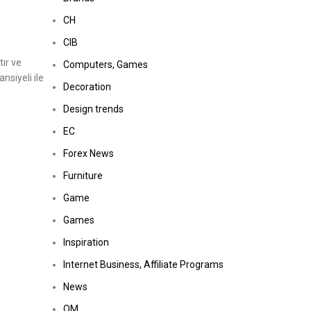
CH
CIB
ır ve
Computers, Games
nsiyeli ile
Decoration
Design trends
EC
Forex News
Furniture
Game
Games
Inspiration
Internet Business, Affiliate Programs
News
OM