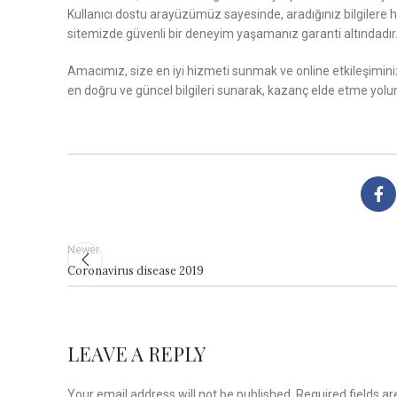
Kullanıcı dostu arayüzümüz sayesinde, aradığınız bilgilere hız
sitemizde güvenli bir deneyim yaşamanız garanti altındadır
Amacımız, size en iyi hizmeti sunmak ve online etkileşiminizi 
en doğru ve güncel bilgileri sunarak, kazanç elde etme yolu
Newer
Coronavirus disease 2019
LEAVE A REPLY
Your email address will not be published.
Required fields a