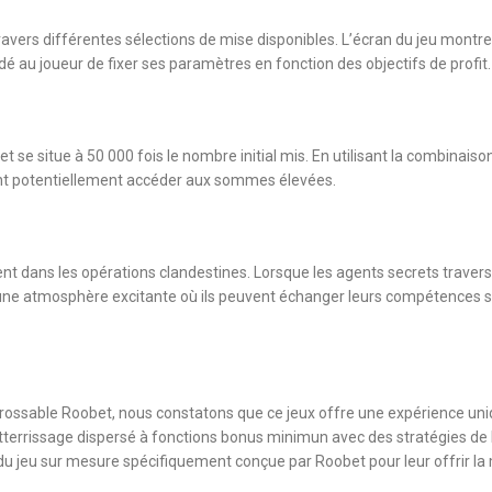
ravers différentes sélections de mise disponibles. L’écran du jeu montre
 au joueur de fixer ses paramètres en fonction des objectifs de profit.
se situe à 50 000 fois le nombre initial mis. En utilisant la combinaiso
ent potentiellement accéder aux sommes élevées.
ent dans les opérations clandestines. Lorsque les agents secrets traver
 une atmosphère excitante où ils peuvent échanger leurs compétences 
rossable Roobet, nous constatons que ce jeux offre une expérience uni
atterrissage dispersé à fonctions bonus minimun avec des stratégies de b
u jeu sur mesure spécifiquement conçue par Roobet pour leur offrir la 