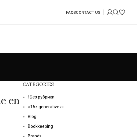
FAQS
CONTACT US
CATEGORIES
ie en
! Без рубрики
a16z generative ai
Blog
Bookkeeping
Brands