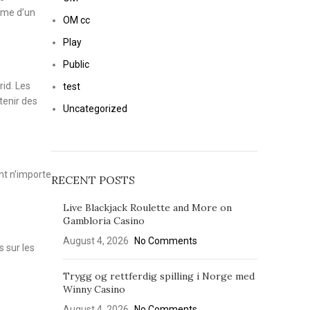
rme d’un
OM cc
Play
Public
id. Les
test
tenir des
Uncategorized
nt n’importe
RECENT POSTS
Live Blackjack Roulette and More on
Gambloria Casino
August 4, 2026
No Comments
s sur les
Trygg og rettferdig spilling i Norge med
Winny Casino
August 4, 2026
No Comments