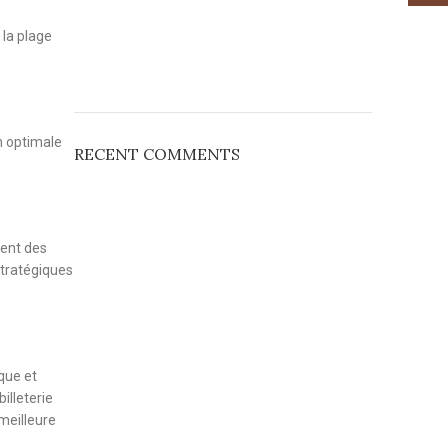
 la plage
n optimale
RECENT COMMENTS
sent des
stratégiques
que et
illeterie
meilleure