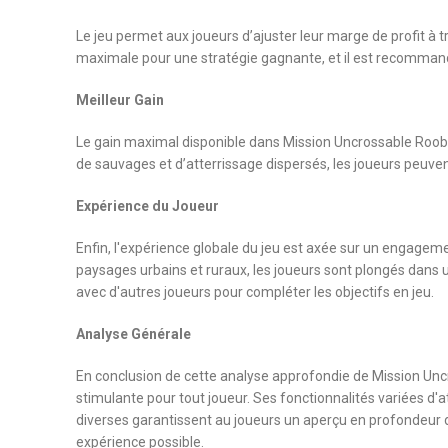
Le jeu permet aux joueurs d’ajuster leur marge de profit à t
maximale pour une stratégie gagnante, et il est recommandé
Meilleur Gain
Le gain maximal disponible dans Mission Uncrossable Roobet 
de sauvages et d’atterrissage dispersés, les joueurs peuv
Expérience du Joueur
Enfin, l'expérience globale du jeu est axée sur un engagem
paysages urbains et ruraux, les joueurs sont plongés dans
avec d'autres joueurs pour compléter les objectifs en jeu.
Analyse Générale
En conclusion de cette analyse approfondie de Mission Unc
stimulante pour tout joueur. Ses fonctionnalités variées d'
diverses garantissent au joueurs un aperçu en profondeur d
expérience possible.