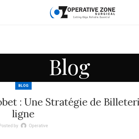
Blog
BLOG
et : Une Stratégie de Billeter
ligne
Posted by
Operative