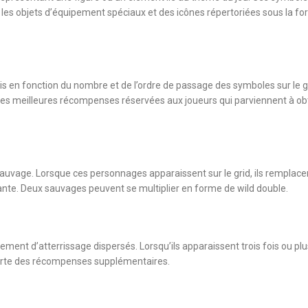
les objets d’équipement spéciaux et des icônes répertoriées sous la fo
 en fonction du nombre et de l’ordre de passage des symboles sur le gr
es meilleures récompenses réservées aux joueurs qui parviennent à ob
uvage. Lorsque ces personnages apparaissent sur le grid, ils remplace
te. Deux sauvages peuvent se multiplier en forme de wild double.
ment d’atterrissage dispersés. Lorsqu’ils apparaissent trois fois ou plu
porte des récompenses supplémentaires.