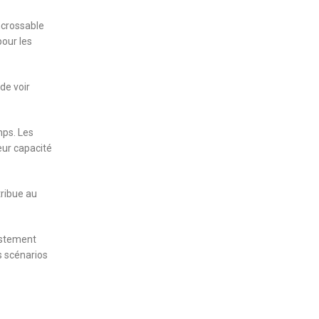
ncrossable
pour les
de voir
mps. Les
eur capacité
tribue au
justement
s scénarios