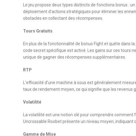
Le jeu propose deux types distincts de fonctions bonus : un m
déploiement d’actions stratégiques pour éliminer les ennemis
obstacles en collectant des récompenses.
Tours Gratuits
En plus de la fonctionnalité de bonus Fight et quête dans l
code secret spécifique est activé. Les gains sur ces tours n
unique de gagner des récompenses supplémentaires.
RTP
L’efficacité d’une machine à sous est généralement mesuré
taux de rendement moyen, ce qui signifie que les revenus 
Volatilité
La volatilité est une notion clé pour comprendre comment fo
Uncrossable Roobet présente un niveau moyen, indiquant q
Gamme de Mise