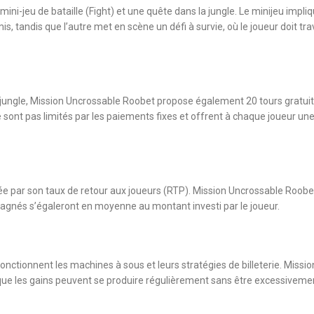
ini-jeu de bataille (Fight) et une quête dans la jungle. Le minijeu impliq
, tandis que l’autre met en scène un défi à survie, où le joueur doit tra
a jungle, Mission Uncrossable Roobet propose également 20 tours gratuit
e sont pas limités par les paiements fixes et offrent à chaque joueur un
e par son taux de retour aux joueurs (RTP). Mission Uncrossable Roobet
gagnés s’égaleront en moyenne au montant investi par le joueur.
nctionnent les machines à sous et leurs stratégies de billeterie. Missio
ue les gains peuvent se produire régulièrement sans être excessivemen