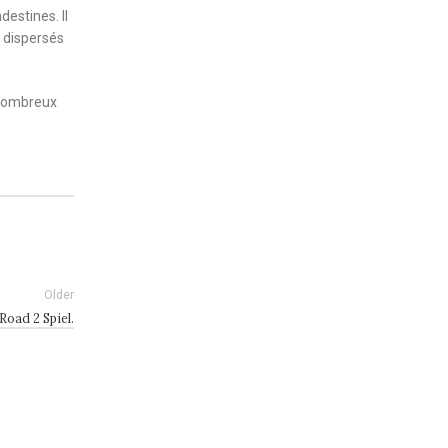
estines. Il
 dispersés
s nombreux
Older
oad 2 Spiel.