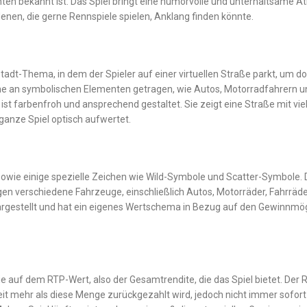
ten bekannt ist. Das Spiel bringt eine humorvolle und unterhaltsame 
 denen, die gerne Rennspiele spielen, Anklang finden könnte.
tadt-Thema, in dem der Spieler auf einer virtuellen Straße parkt, um do
ihe an symbolischen Elementen getragen, wie Autos, Motorradfahrern u
st farbenfroh und ansprechend gestaltet. Sie zeigt eine Straße mit viel
ganze Spiel optisch aufwertet.
sowie einige spezielle Zeichen wie Wild-Symbole und Scatter-Symbole. 
en verschiedene Fahrzeuge, einschließlich Autos, Motorräder, Fahrräde
dargestellt und hat ein eigenes Wertschema in Bezug auf den Gewinnmög
ie auf dem RTP-Wert, also der Gesamtrendite, die das Spiel bietet. Der
eit mehr als diese Menge zurückgezahlt wird, jedoch nicht immer sofort