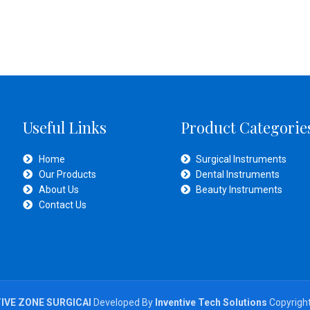
Useful Links
Product Categorie
Home
Surgical Instruments
Our Products
Dental Instruments
About Us
Beauty Instruments
Contact Us
IVE ZONE SURGICAl
Developed By
Inventive Tech Solutions
Copyrigh