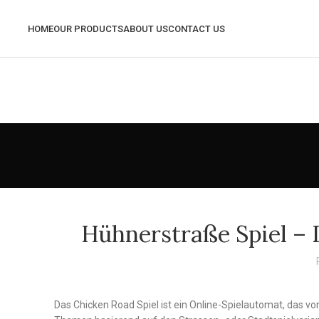
HOME
OUR PRODUCTS
ABOUT US
CONTACT US
Hühnerstraße Spiel –
Das Chicken Road Spiel ist ein Online-Spielautomat, das vo