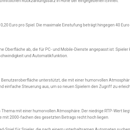
chnittlichen Rückzahlungssatz in Höhe der eingegebenen Einheit.
t 0,20 Euro pro Spiel. Die maximale Einstufung beträgt hingegen 40 Euro
e Oberfläche ab, die für PC- und Mobile-Dienste angepasst ist. Spieler
schwindigkeit und Automatikfunktion.
ohe Benutzeroberfläche unterstützt, die mit einer humorvollen Atmosphä
 und einfache Steuerung aus, um so neuen Spielern den Zugriff zu erleich
s Thema mit einer humorvollen Atmosphäre. Der niedrige RTP-Wert lieg
 mit 2000-fachen des gesetzten Betrags recht hoch liegen.
-Spiel für Spieler, die nach einem unterhaltsamen Automaten suchen