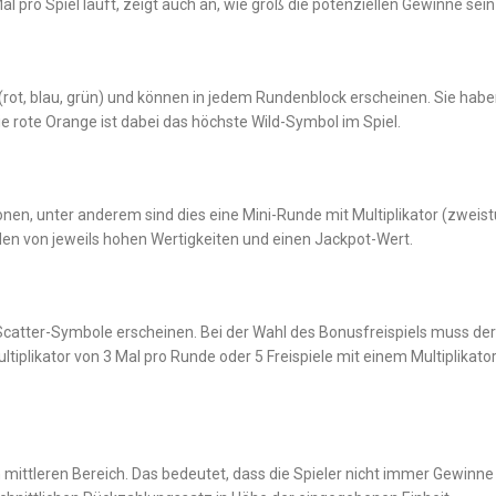
l pro Spiel läuft, zeigt auch an, wie groß die potenziellen Gewinne sei
 (rot, blau, grün) und können in jedem Rundenblock erscheinen. Sie hab
ie rote Orange ist dabei das höchste Wild-Symbol im Spiel.
en, unter anderem sind dies eine Mini-Runde mit Multiplikator (zweist
den von jeweils hohen Wertigkeiten und einen Jackpot-Wert.
 Scatter-Symbole erscheinen. Bei der Wahl des Bonusfreispiels muss der
tiplikator von 3 Mal pro Runde oder 5 Freispiele mit einem Multiplikato
 mittleren Bereich. Das bedeutet, dass die Spieler nicht immer Gewinne