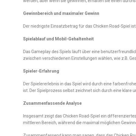
werden, aber wenn sie gewinnen, erhalten sie einen durchs
Gewinnbereich und maximaler Gewinn
Der niedrigste Einsatzbetrag für das Chicken Road-Spiel is
Spielablauf und Mobil-Gehaltenheit
Das Gameplay des Spiels läuft über eine benutzerfreundlich
zwischen verschiedenen Einstellungen wählen, wie z.B. Ge
Spieler-Erfahrung
Der Spielererlebnis in das Spiel wird durch eine farbenfr
ist. Der Spielprozess selbst zeichnet sich durch eine klare
Zusammenfassende Analyse
Insgesamt zeigt das Chicken Road-Spiel ein differenzierte
mittleren Bereich, während die maximal möglichen Gewinne
Zusammenfassend kann man sagen, dass das Chicken Road