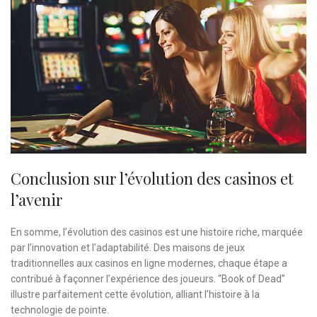
Conclusion sur l’évolution des casinos et
l’avenir
En somme, l’évolution des casinos est une histoire riche, marquée
par l’innovation et l’adaptabilité. Des maisons de jeux
traditionnelles aux casinos en ligne modernes, chaque étape a
contribué à façonner l’expérience des joueurs. “Book of Dead”
illustre parfaitement cette évolution, alliant l’histoire à la
technologie de pointe.