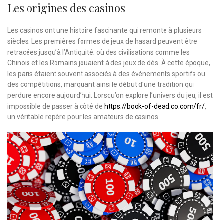
Les origines des casinos
Les casinos ont une histoire fascinante qui remonte à plusieurs
siècles. Les premières formes de jeux de hasard peuvent être
retracées jusqu’à l’Antiquité, où des civilisations comme les
Chinois et les Romains jouaient à des jeux de dés. À cette époque,
les paris étaient souvent associés à des événements sportifs ou
des compétitions, marquant ainsi le début d’une tradition qui
perdure encore aujourd’hui. Lorsqu’on explore l’univers du jeu, il est
impossible de passer à côté de
https://book-of-dead.co.com/fr/
,
un véritable repère pour les amateurs de casinos.