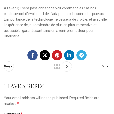
À l’avenir, il sera passionnant de voir comment les casinos
continueront d’évoluer et de s’adapter aux besoins des joueurs.
L’importance de la technologie ne cessera de croître, et avec elle,
l’expérience de jeu deviendra de plus en plus immersive et
accessible, garantissant ainsi un avenir prometteur pour
l’industrie.
Newer
Older
LEAVE A REPLY
Your email address will not be published.
Required fields are
*
marked