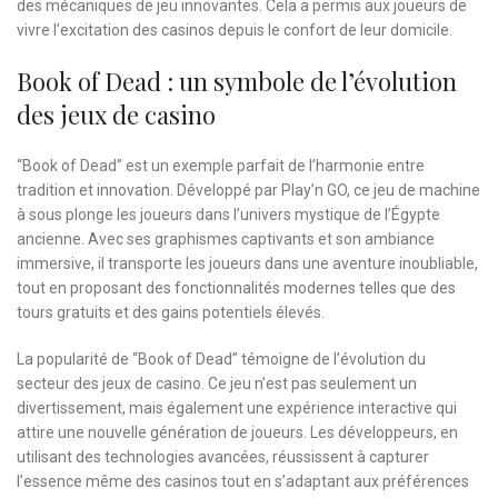
des mécaniques de jeu innovantes. Cela a permis aux joueurs de
vivre l’excitation des casinos depuis le confort de leur domicile.
Book of Dead : un symbole de l’évolution
des jeux de casino
“Book of Dead” est un exemple parfait de l’harmonie entre
tradition et innovation. Développé par Play’n GO, ce jeu de machine
à sous plonge les joueurs dans l’univers mystique de l’Égypte
ancienne. Avec ses graphismes captivants et son ambiance
immersive, il transporte les joueurs dans une aventure inoubliable,
tout en proposant des fonctionnalités modernes telles que des
tours gratuits et des gains potentiels élevés.
La popularité de “Book of Dead” témoigne de l’évolution du
secteur des jeux de casino. Ce jeu n’est pas seulement un
divertissement, mais également une expérience interactive qui
attire une nouvelle génération de joueurs. Les développeurs, en
utilisant des technologies avancées, réussissent à capturer
l’essence même des casinos tout en s’adaptant aux préférences