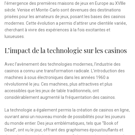
l’émergence des premières maisons de jeux en Europe au XVIIIe
siècle. Venise et Monte-Carlo sont devenues des destinations
prisées pour les amateurs de jeux, posant les bases des casinos
modernes. Cette évolution a permis d’attirer une clientèle variée,
cherchant à vivre des expériences à la fois excitantes et
luxueuses.
L’impact de la technologie sur les casinos
Avec l’avènement des technologies modernes, l’industrie des
casinos a connu une transformation radicale. L’introduction des
machines à sous électroniques dans les années 1960 a
révolutionné le jeu. Ces machines, plus attractives et plus
accessibles que les jeux de table traditionnels, ont
considérablement augmenté la fréquentation des casinos.
La technologie a également permis la création de casinos en ligne,
ouvrant ainsi un nouveau monde de possibilités pour les joueurs
du monde entier. Des jeux emblématiques, tels que “Book of
Dead”, ont vu le jour, offrant des graphismes époustouflants et