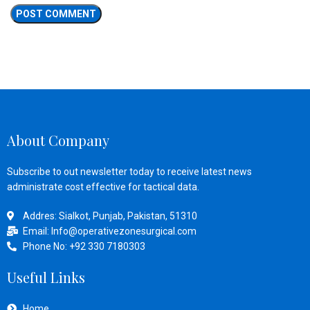
About Company
Subscribe to out newsletter today to receive latest news
administrate cost effective for tactical data.
Addres: Sialkot, Punjab, Pakistan, 51310
Email: Info@operativezonesurgical.com
Phone No: +92 330 7180303
Useful Links
Home