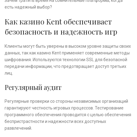
Зачем тратить время на сомнительные платформы, когда
есть надежный выбор?
Как казино Kent обеспечивает
безопасность и надежность игр
Клиенты могут быть уверены в высоком уровне защиты своих
данных, так как казино Kent применяет современные методы
шифрования. Используются технологии SSL для безопасной
передачи информации, что предотвращает доступ третьих
лиц.
Регулярный аудит
Регулярные проверки со стороны независимых организаций
гарантируют честность игровых процессов. Тестирование
программного обеспечения проводится с целью обеспечения
беспристрастности и надежности всех доступных
развлечений.