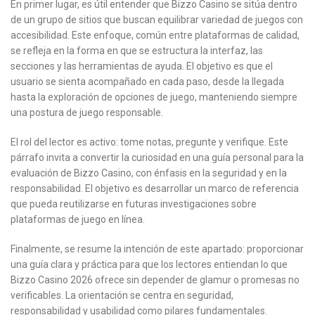
En primer lugar, es útil entender que Bizzo Casino se sitúa dentro
de un grupo de sitios que buscan equilibrar variedad de juegos con
accesibilidad. Este enfoque, común entre plataformas de calidad,
se refleja en la forma en que se estructura la interfaz, las
secciones y las herramientas de ayuda. El objetivo es que el
usuario se sienta acompañado en cada paso, desde la llegada
hasta la exploración de opciones de juego, manteniendo siempre
una postura de juego responsable.
El rol del lector es activo: tome notas, pregunte y verifique. Este
párrafo invita a convertir la curiosidad en una guía personal para la
evaluación de Bizzo Casino, con énfasis en la seguridad y en la
responsabilidad. El objetivo es desarrollar un marco de referencia
que pueda reutilizarse en futuras investigaciones sobre
plataformas de juego en línea.
Finalmente, se resume la intención de este apartado: proporcionar
una guía clara y práctica para que los lectores entiendan lo que
Bizzo Casino 2026 ofrece sin depender de glamur o promesas no
verificables. La orientación se centra en seguridad,
responsabilidad y usabilidad como pilares fundamentales.