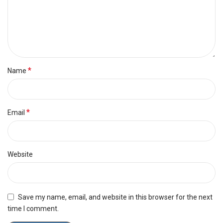
*
Name
*
Email
Website
Save my name, email, and website in this browser for the next
time I comment.