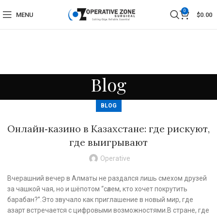
0
MENU
$
0.00
Blog
BLOG
Онлайн‑казино в Казахстане: где рискуют,
где выигрывают
Operative
Вчерашний вечер в Алматы не раздался лишь смехом друзей
за чашкой чая, но и шёпотом “сәлем, кто хочет покрутить
барабан?”.Это звучало как приглашение в новый мир, где
азарт встречается с цифровыми возможностями.В стране, где