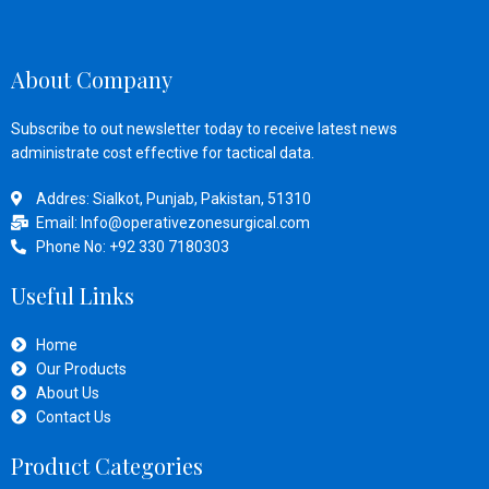
About Company
Subscribe to out newsletter today to receive latest news
administrate cost effective for tactical data.
Addres: Sialkot, Punjab, Pakistan, 51310
Email: Info@operativezonesurgical.com
Phone No: +92 330 7180303
Useful Links
Home
Our Products
About Us
Contact Us
Product Categories