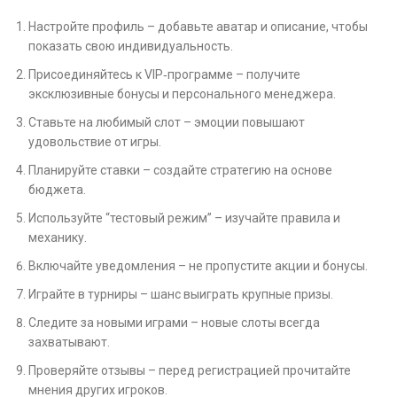
Настройте профиль – добавьте аватар и описание, чтобы
показать свою индивидуальность.
Присоединяйтесь к VIP‑программе – получите
эксклюзивные бонусы и персонального менеджера.
Ставьте на любимый слот – эмоции повышают
удовольствие от игры.
Планируйте ставки – создайте стратегию на основе
бюджета.
Используйте “тестовый режим” – изучайте правила и
механику.
Включайте уведомления – не пропустите акции и бонусы.
Играйте в турниры – шанс выиграть крупные призы.
Следите за новыми играми – новые слоты всегда
захватывают.
Проверяйте отзывы – перед регистрацией прочитайте
мнения других игроков.