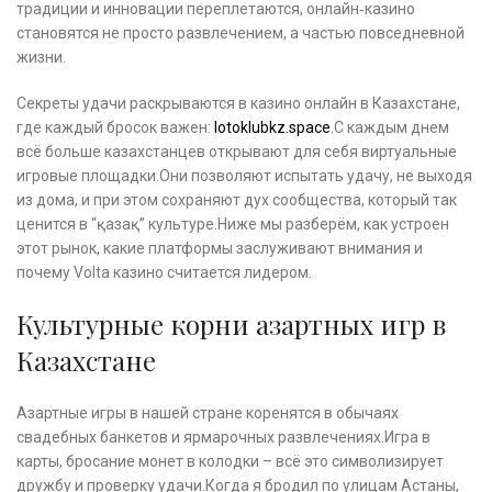
традиции и инновации переплетаются, онлайн‑казино
становятся не просто развлечением, а частью повседневной
жизни.
Секреты удачи раскрываются в казино онлайн в Казахстане,
где каждый бросок важен:
lotoklubkz.space
.С каждым днем
всё больше казахстанцев открывают для себя виртуальные
игровые площадки.Они позволяют испытать удачу, не выходя
из дома, и при этом сохраняют дух сообщества, который так
ценится в “қазақ” культуре.Ниже мы разберём, как устроен
этот рынок, какие платформы заслуживают внимания и
почему Volta казино считается лидером.
Культурные корни азартных игр в
Казахстане
Азартные игры в нашей стране коренятся в обычаях
свадебных банкетов и ярмарочных развлечениях.Игра в
карты, бросание монет в колодки – всё это символизирует
дружбу и проверку удачи.Когда я бродил по улицам Астаны,