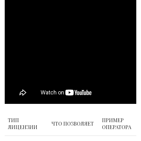
ТИП
ПРИМЕР
ЧТО ПОЗВОЛЯЕТ
ЛИЦЕНЗИИ
ОПЕРАТОРА