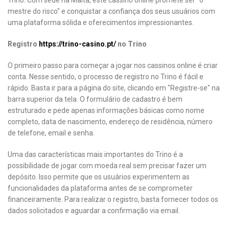
Trino. Com sede na Malta, este cassino online promete ser "o
mestre do risco" e conquistar a confiança dos seus usuários com
uma plataforma sólida e oferecimentos impressionantes.
Registro
https://trino-casino.pt/
no Trino
O primeiro passo para começar a jogar nos cassinos online é criar
conta. Nesse sentido, o processo de registro no Trino é fácil e
rápido. Basta ir para a página do site, clicando em "Registre-se" na
barra superior da tela. O formulário de cadastro é bem
estruturado e pede apenas informações básicas como nome
completo, data de nascimento, endereço de residência, número
de telefone, email e senha.
Uma das características mais importantes do Trino é a
possibilidade de jogar com moeda real sem precisar fazer um
depósito. Isso permite que os usuários experimentem as
funcionalidades da plataforma antes de se comprometer
financeiramente. Para realizar o registro, basta fornecer todos os
dados solicitados e aguardar a confirmação via email.