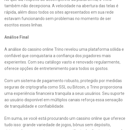
também não decepciona. A velocidade na abertura das telas é
rápida, além disso todos os sites apresentados em sua rede
estavam funcionando sem problemas no momento de ser
escritos esses linhas.
Análise Final
A análise do cassino online Trino revelou uma plataforma sólida e
confiável que conquistaria a confiança dos jogadores mais
experientes. Com seu catálogo vasto e renovado regularmente,
oferece opções de entretenimento para todos os gostos.
Com um sistema de pagamento robusto, protegido por medidas
seguras de criptografia como SSL ou Bitcoin, o Trino proporciona
uma experiência financeira tranquila a seus usuários. Seu suporte
ao usuário disponível em múltiplos canais reforça essa sensação
de tranquilidade e confiabilidade.
Em suma, se você está procurando um cassino online que oferece
tudo isso: grande variedade de jogos, bônus sem depósito,