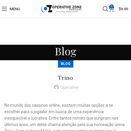
0
MENU
$
0.00
Blog
BLOG
Trino
Operative
No mundo dos cassinos online, existem muitas opções a se
escolher para o jogador em busca de uma experiência
inesquecível e lucrativa. Entre tantos nomes que surgiram nos
últimos anos, um deles chama atenção pela sua nomeação única: