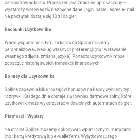
zarejestrować konto. Proces ten jest znacznie uproszczony –
wystarczy wprowadzić niezbędne dane: login, hasło i adres e-mail.
Na początek dostaje się 10 zł do gier.
Rachunki Użytkownika
Warto wspomnieć o tym, że konto na Spiline możemy
personalizować według własnych preferencji (np.: wstawianie
własnego zdjęcia, zmiana języka). Ponadto użytkownik może
zobaczyć historię swoich transakcji finansowych.
Bonusy dla Użytkownika
Spiline zapewnia kilka rodzajów bonusów na każdy wybrany typ
rozrywki. Każdego dnia dostaje się również darmowe spiny, które
użytkownik może wykorzystać w dowolnych automatach do gier.
Płatności i Wypłaty
Na stronie Spiline możemy dokonywać wpłat różnymi metodami
(np.: kartą kredytową lub e-wallet’em). Wyjątkowość tego