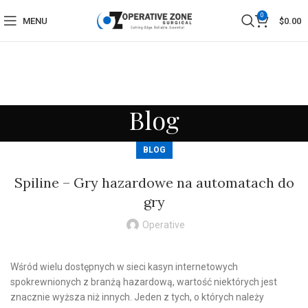
0
MENU
$
0.00
Blog
BLOG
Spiline – Gry hazardowe na automatach do
gry
Operative
Wśród wielu dostępnych w sieci kasyn internetowych
spokrewnionych z branżą hazardową, wartość niektórych jest
znacznie wyższa niż innych. Jeden z tych, o których należy