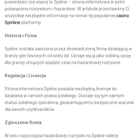
powiedzieć coś więcej to Spiline – strona internetowa w pełni
poświęcona rozrywkom i hazardowi. W artykule przestawimy Ci
wszystkie niezbędne informacje na temat tej popularnej
casino
Spinline
platformy.
Historia i Firma
Spiline została założona przez doświadczoną firmę działającą w
branży gier losowych od wielu lat. Uznaje się ją jako solidną opcję
dla graczy chcących spędzić czas na hazardowej rozrywce.
Regulacja i Licencja
Strona internetowa Spiline posiada niezbędną licencje do
działania w ramach prawa polskiego. Dostaje się tym samym
status solidnego operatora, gwarantującemu bezpieczne warunki
dla swoich użytkowników.
Zgłoszenie Konta
W celu rozpoczęcia hazardowej rozrywki na Spiline należy