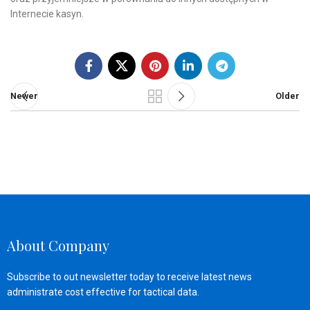
Internecie kasyn.
Newer
Older
About Company
Subscribe to out newsletter today to receive latest news
administrate cost effective for tactical data.