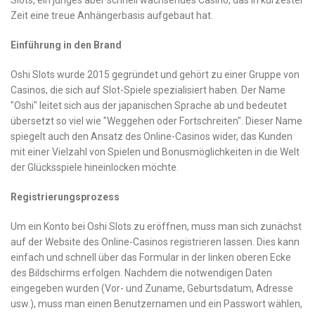
Slots, ein junges aber schnell wachsendes Casino, das in kürzester
Zeit eine treue Anhängerbasis aufgebaut hat.
Einführung in den Brand
Oshi Slots wurde 2015 gegründet und gehört zu einer Gruppe von
Casinos, die sich auf Slot-Spiele spezialisiert haben. Der Name
"Oshi" leitet sich aus der japanischen Sprache ab und bedeutet
übersetzt so viel wie "Weggehen oder Fortschreiten". Dieser Name
spiegelt auch den Ansatz des Online-Casinos wider, das Kunden
mit einer Vielzahl von Spielen und Bonusmöglichkeiten in die Welt
der Glücksspiele hineinlocken möchte.
Registrierungsprozess
Um ein Konto bei Oshi Slots zu eröffnen, muss man sich zunächst
auf der Website des Online-Casinos registrieren lassen. Dies kann
einfach und schnell über das Formular in der linken oberen Ecke
des Bildschirms erfolgen. Nachdem die notwendigen Daten
eingegeben wurden (Vor- und Zuname, Geburtsdatum, Adresse
usw.), muss man einen Benutzernamen und ein Passwort wählen,