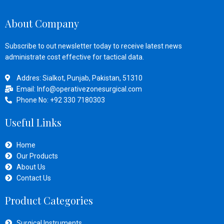
About Company
Subscribe to out newsletter today to receive latest news
administrate cost effective for tactical data.
Addres: Sialkot, Punjab, Pakistan, 51310
Email: Info@operativezonesurgical.com
Phone No: +92 330 7180303
Useful Links
Home
Our Products
About Us
Contact Us
Product Categories
Surgical Instruments