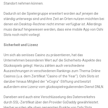
Standort nehmen können.
Dadurch ist die Spielergruppe erweitert worden auf jenejen die
ständig unterwegs sind und ihre Zeit an Orten nutzen möchten bei
denen ein Desktop-Rechner nicht immer verfügbar ist. Allerdings
muss darauf hingewiesen werden, dass eine mobile App von Oshi
Slots noch nicht vorliegt.
Sicherheit und Lizenz
Um sich als seriöses Casino zu präsentieren, hat das
Unternehmen besonderen Wert auf die Sicherheits-Aspekte des
Glücksspiels gelegt. Hierzu zählen auch verschiedene
Auszeichnungen in verschiedenen Rankings zum Thema Online
Casinos (u.a. dem Zertifikat "Casino of the Year"). Oshi Slots ist
darüber hinaus Mitglied der "eCogra"-Stiftung und besitzt
außerdem eine Lizenz vom glücksspielregulierenden Dienst DNLN.
Daneben wird auch eine Verschlüsselung des Datenverkehrs
durch SSL-Zertifikat über den Provider GoDaddy gewährleistet.
Hierbei wurden alle oben genannten Punkte von Oshi Slots