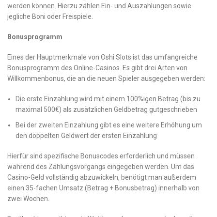
werden können. Hierzu zählen Ein- und Auszahlungen sowie
jegliche Boni oder Freispiele.
Bonusprogramm
Eines der Hauptmerkmale von Oshi Slots ist das umfangreiche
Bonusprogramm des Online-Casinos. Es gibt drei Arten von
Willkommenbonus, die an die neuen Spieler ausgegeben werden:
Die erste Einzahlung wird mit einem 100%igen Betrag (bis zu
maximal 500€) als zusätzlichen Geldbetrag gutgeschrieben
Bei der zweiten Einzahlung gibt es eine weitere Erhöhung um
den doppelten Geldwert der ersten Einzahlung
Hierfür sind spezifische Bonuscodes erforderlich und müssen
während des Zahlungsvorgangs eingegeben werden. Um das
Casino-Geld vollständig abzuwickeln, benötigt man außerdem
einen 35-fachen Umsatz (Betrag + Bonusbetrag) innerhalb von
zwei Wochen.