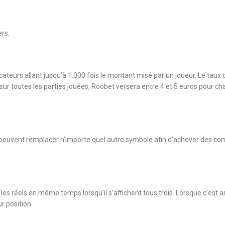
.
ers.
ateurs allant jusqu’à 1.000 fois le montant misé par un joueur. Le taux 
sur toutes les parties jouées, Roobet versera entre 4 et 5 euros pour c
peuvent remplacer n’importe quel autre symbole afin d’achever des co
s les réels en même temps lorsqu’il s’affichent tous trois. Lorsque c’est ar
r position.