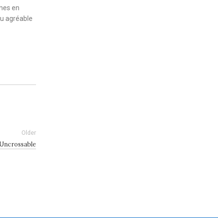
ches en
eu agréable
Older
 Uncrossable