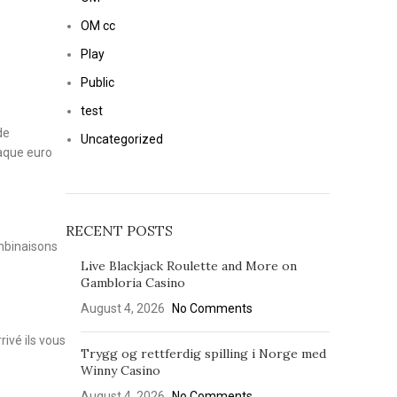
OM cc
Play
Public
test
de
Uncategorized
haque euro
RECENT POSTS
mbinaisons
Live Blackjack Roulette and More on
Gambloria Casino
August 4, 2026
No Comments
rivé ils vous
Trygg og rettferdig spilling i Norge med
Winny Casino
August 4, 2026
No Comments