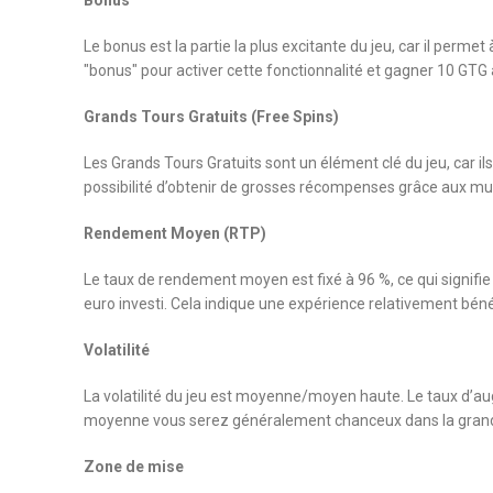
Bonus
Le bonus est la partie la plus excitante du jeu, car il permet 
"bonus" pour activer cette fonctionnalité et gagner 10 GTG 
Grands Tours Gratuits (Free Spins)
Les Grands Tours Gratuits sont un élément clé du jeu, car il
possibilité d’obtenir de grosses récompenses grâce aux multi
Rendement Moyen (RTP)
Le taux de rendement moyen est fixé à 96 %, ce qui signifie
euro investi. Cela indique une expérience relativement bén
Volatilité
La volatilité du jeu est moyenne/moyen haute. Le taux d’a
moyenne vous serez généralement chanceux dans la grande
Zone de mise