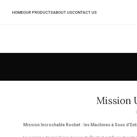
HOME
OUR PRODUCTS
ABOUT US
CONTACT US
Mission 
Mission Incrochable Roobet : les Machines à Sous d’En