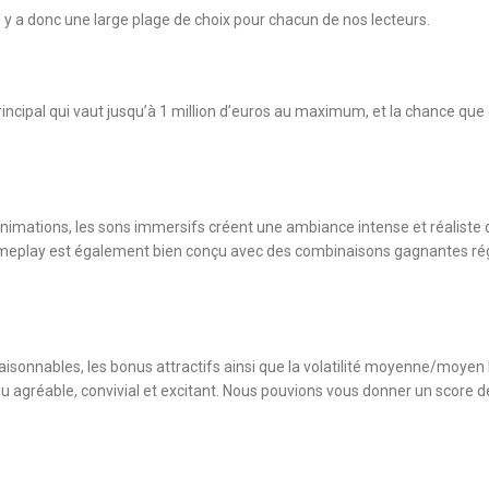
 y a donc une large plage de choix pour chacun de nos lecteurs.
incipal qui vaut jusqu’à 1 million d’euros au maximum, et la chance que
animations, les sons immersifs créent une ambiance intense et réaliste 
ameplay est également bien conçu avec des combinaisons gagnantes rég
aisonnables, les bonus attractifs ainsi que la volatilité moyenne/moyen
 agréable, convivial et excitant. Nous pouvions vous donner un score d