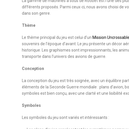
La gamme de machines à sous de Roobet est l’une des plus p
différents proposés. Parmi ceux-ci, nous avons choisi de vo
dans son genre.
Thème
Le thème principal du jeu est celui d’un
Mission Uncrossable
souvenirs de l’époque d’avant. Le jeu présente un décor aér
historique. Les graphismes sont impressionnants, les anima
transporte dans l’univers des avions de guerre.
Conception
La conception du jeu est très soignée, avec un équilibre parf
éléments de la Seconde Guerre mondiale : plans d’avion, bomb
symboles est bien conçu, avec une clarté et une lisibilité ex
Symboles
Les symboles du jeu sont variés et intéressants :