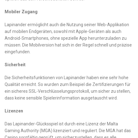
Mobiler Zugang
Lapinander ermöglicht auch die Nutzung seiner Web-Applikation
auf mobilen Endgeräten, sowohl mit Apple-Geräten als auch
Android-Smartphones, ohne spezielle App herunterzuladen zu
müssen. Die Mobilversion hat sich in der Regel schnell und präzise
eingefunden.
Sicherheit
Die Sicherheitsfunktionen von Lapinander haben eine sehr hohe
Qualität erreicht. So wurden zum Beispiel die Zertifizierungen für
ein sicheres SSL-Verschlüsselungsprotokoll, um sicher zu stellen,
dass keine sensible Spielerinformation ausgetauscht wird.
Lizenzen
Das Lapinander-Glücksspiel ist durch eine Lizenz der Malta
Gaming Authority (MGA) lizenziert und reguliert. Die MGA hat das
Casino sorgfältig geprüft, um sicherzustellen, dass es alle