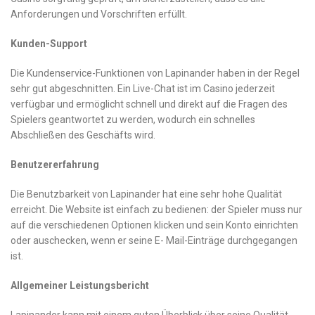
Anforderungen und Vorschriften erfüllt.
Kunden-Support
Die Kundenservice-Funktionen von Lapinander haben in der Regel
sehr gut abgeschnitten. Ein Live-Chat ist im Casino jederzeit
verfügbar und ermöglicht schnell und direkt auf die Fragen des
Spielers geantwortet zu werden, wodurch ein schnelles
Abschließen des Geschäfts wird.
Benutzererfahrung
Die Benutzbarkeit von Lapinander hat eine sehr hohe Qualität
erreicht. Die Website ist einfach zu bedienen: der Spieler muss nur
auf die verschiedenen Optionen klicken und sein Konto einrichten
oder auschecken, wenn er seine E- Mail-Einträge durchgegangen
ist.
Allgemeiner Leistungsbericht