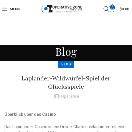
0
MENU
$
0.00
Blog
BLOG
Laplander-Wildwürfel-Spiel der
Glücksspiele
Operative
Überblick über das Casino
Das Lapinander-Casino ist ein Online-Glücksspielanbieter mit einer