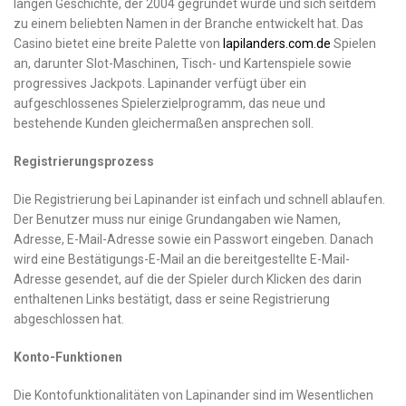
langen Geschichte, der 2004 gegründet wurde und sich seitdem
zu einem beliebten Namen in der Branche entwickelt hat. Das
Casino bietet eine breite Palette von
lapilanders.com.de
Spielen
an, darunter Slot-Maschinen, Tisch- und Kartenspiele sowie
progressives Jackpots. Lapinander verfügt über ein
aufgeschlossenes Spielerzielprogramm, das neue und
bestehende Kunden gleichermaßen ansprechen soll.
Registrierungsprozess
Die Registrierung bei Lapinander ist einfach und schnell ablaufen.
Der Benutzer muss nur einige Grundangaben wie Namen,
Adresse, E-Mail-Adresse sowie ein Passwort eingeben. Danach
wird eine Bestätigungs-E-Mail an die bereitgestellte E-Mail-
Adresse gesendet, auf die der Spieler durch Klicken des darin
enthaltenen Links bestätigt, dass er seine Registrierung
abgeschlossen hat.
Konto-Funktionen
Die Kontofunktionalitäten von Lapinander sind im Wesentlichen