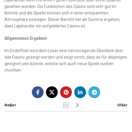
Lapinander kann mit einem guten Überblick über seine Qualität
gesehen werden. Die Funktionen des Casino sind sehr gut im
Betrieb und die Spieler können sich in einer entspannten
Atmosphäre bewegen. Dieser Bericht hat als Summe ergeben,
dass Lapinander ein aufgeklärtes Casino ist.
Allgemeines Ergebnis
Im Endeffekt wird dem Leser eine hervorragende Überblick über
das Casino gezeigt werden und zeigt somit, dass es für diejenigen
geeignet sein könnte, welche sich auch neue Spiele suchen
möchten.
Newer
Older