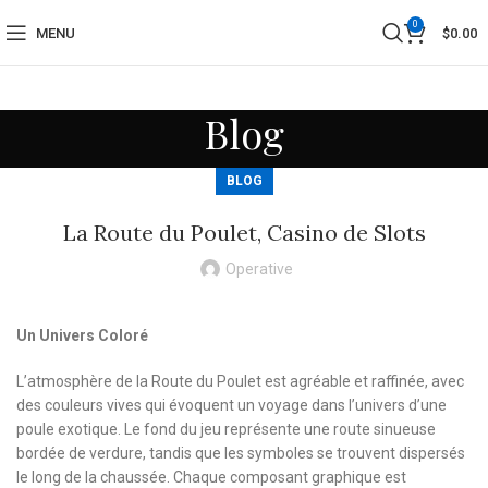
0
MENU
$
0.00
Blog
BLOG
La Route du Poulet, Casino de Slots
Operative
Un Univers Coloré
L’atmosphère de la Route du Poulet est agréable et raffinée, avec
des couleurs vives qui évoquent un voyage dans l’univers d’une
poule exotique. Le fond du jeu représente une route sinueuse
bordée de verdure, tandis que les symboles se trouvent dispersés
le long de la chaussée. Chaque composant graphique est