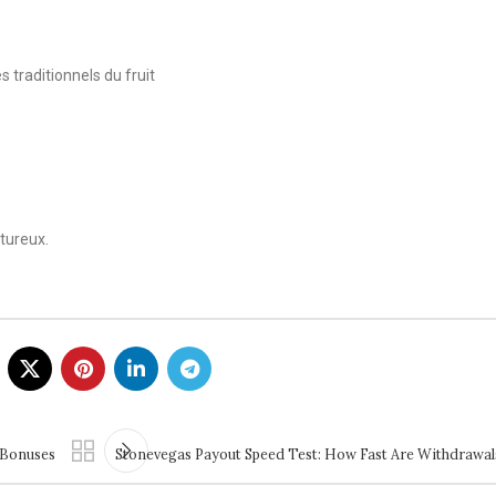
traditionnels du fruit
ntureux.
 Bonuses
Stonevegas Payout Speed Test: How Fast Are Withdrawa