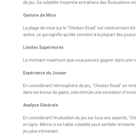
de jeu. Sa volatilité moyenne entraînera des fluctuations ent
Gamme de Mise
La plage de mise sur le "Chicken Road" est relativement é
active, ce qui signifie qu’elle convient à la plupart des joueur
Limites Supérieures
Le montant maximum que vous pouvez gagner dans une rond
Expérience du Joueur
En considérant l’atmosphère de jeu, "Chicken Road" se révèl
dans les bonus de gains, cela stimule une sensation d’excita
Analyse Générale
En considérant l’évaluation du jeu sur tous ses aspects, "Ch
en ligne. Même si sa faible volatilité peut sembler limitante
jeu plus intressant.