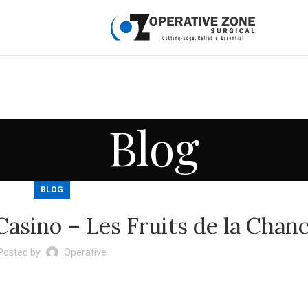
Blog
BLOG
asino – Les Fruits de la Chan
Posted by
Operative