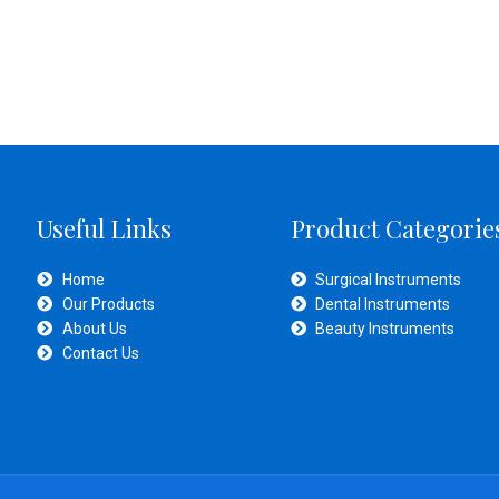
Useful Links
Product Categorie
Home
Surgical Instruments
Our Products
Dental Instruments
About Us
Beauty Instruments
Contact Us