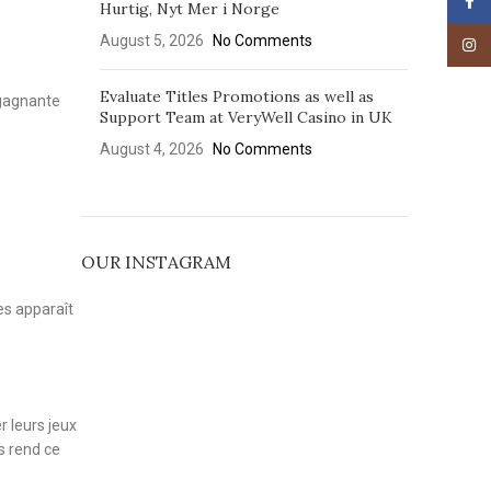
Face
Hurtig, Nyt Mer i Norge
August 5, 2026
No Comments
Insta
Evaluate Titles Promotions as well as
 gagnante
Support Team at VeryWell Casino in UK
August 4, 2026
No Comments
OUR INSTAGRAM
es apparaît
r leurs jeux
ns rend ce