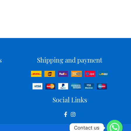
s
Shipping and payment
Social Links
Contact us