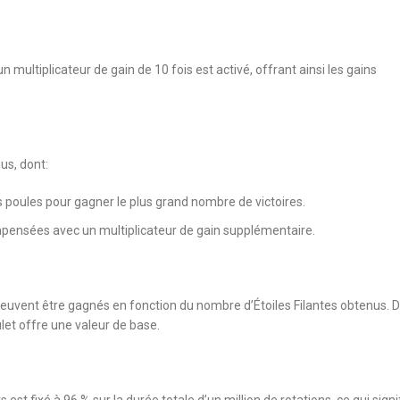
n multiplicateur de gain de 10 fois est activé, offrant ainsi les gains
us, dont:
s poules pour gagner le plus grand nombre de victoires.
compensées avec un multiplicateur de gain supplémentaire.
 peuvent être gagnés en fonction du nombre d’Étoiles Filantes obtenus. 
ulet offre une valeur de base.