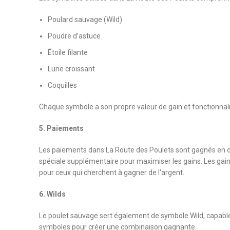
Poulard sauvage (Wild)
Poudre d’astuce
Étoile filante
Lune croissant
Coquilles
Chaque symbole a son propre valeur de gain et fonctionnalité
5. Paiements
Les paiements dans La Route des Poulets sont gagnés en col
spéciale supplémentaire pour maximiser les gains. Les gains p
pour ceux qui cherchent à gagner de l’argent.
6. Wilds
Le poulet sauvage sert également de symbole Wild, capable 
symboles pour créer une combinaison gagnante.