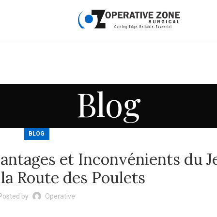
Blog
BLOG
vantages et Inconvénients du J
 la Route des Poulets
Posted by
Operative