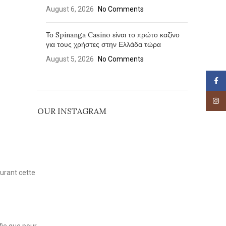
August 6, 2026
No Comments
Το Spinanga Casino είναι το πρώτο καζίνο
για τους χρήστες στην Ελλάδα τώρα
August 5, 2026
No Comments
Face
Insta
OUR INSTAGRAM
Durant cette