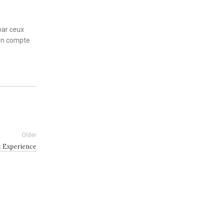
par ceux
 en compte
Older
t Experience