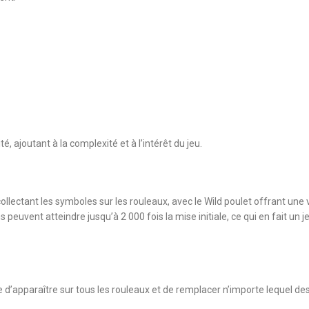
, ajoutant à la complexité et à l’intérêt du jeu.
lectant les symboles sur les rouleaux, avec le Wild poulet offrant une 
euvent atteindre jusqu’à 2 000 fois la mise initiale, ce qui en fait un je
d’apparaître sur tous les rouleaux et de remplacer n’importe lequel de