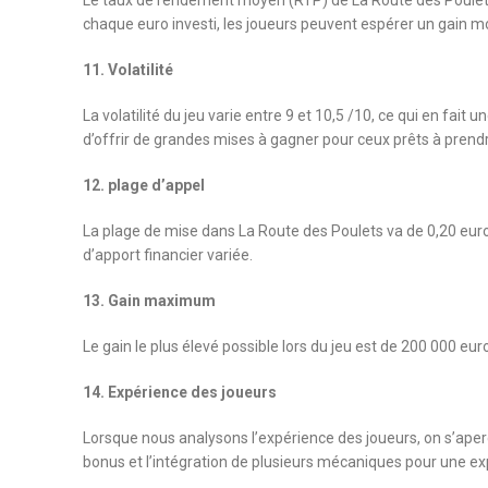
Le taux de rendement moyen (RTP) de La Route des Poulets es
chaque euro investi, les joueurs peuvent espérer un gain m
11. Volatilité
La volatilité du jeu varie entre 9 et 10,5 /10, ce qui en fait
d’offrir de grandes mises à gagner pour ceux prêts à prendr
12. plage d’appel
La plage de mise dans La Route des Poulets va de 0,20 euro
d’apport financier variée.
13. Gain maximum
Le gain le plus élevé possible lors du jeu est de 200 000 eu
14. Expérience des joueurs
Lorsque nous analysons l’expérience des joueurs, on s’aperç
bonus et l’intégration de plusieurs mécaniques pour une e