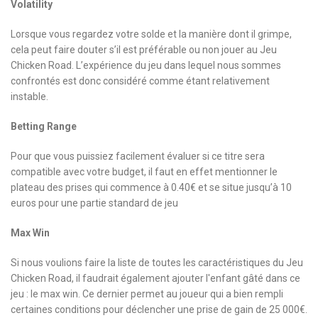
Volatility
Lorsque vous regardez votre solde et la manière dont il grimpe,
cela peut faire douter s’il est préférable ou non jouer au Jeu
Chicken Road. L’expérience du jeu dans lequel nous sommes
confrontés est donc considéré comme étant relativement
instable.
Betting Range
Pour que vous puissiez facilement évaluer si ce titre sera
compatible avec votre budget, il faut en effet mentionner le
plateau des prises qui commence à 0.40€ et se situe jusqu’à 10
euros pour une partie standard de jeu
Max Win
Si nous voulions faire la liste de toutes les caractéristiques du Jeu
Chicken Road, il faudrait également ajouter l'enfant gâté dans ce
jeu : le max win. Ce dernier permet au joueur qui a bien rempli
certaines conditions pour déclencher une prise de gain de 25 000€.