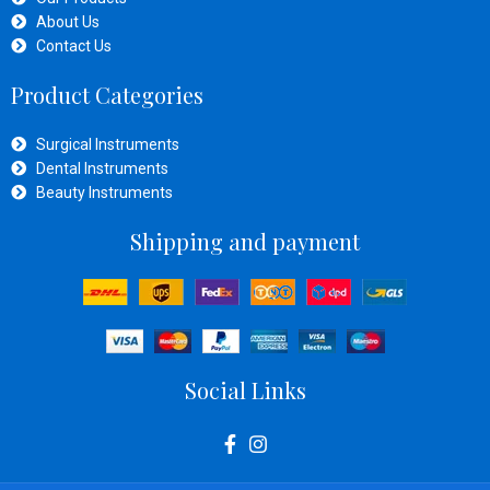
About Us
Contact Us
Product Categories
Surgical Instruments
Dental Instruments
Beauty Instruments
Shipping and payment
Social Links