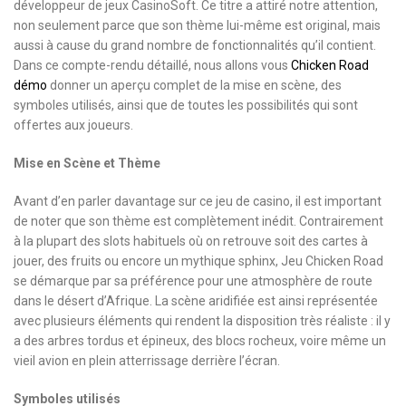
développeur de jeux CasinoSoft. Ce titre a attiré notre attention,
non seulement parce que son thème lui-même est original, mais
aussi à cause du grand nombre de fonctionnalités qu’il contient.
Dans ce compte-rendu détaillé, nous allons vous
Chicken Road
démo
donner un aperçu complet de la mise en scène, des
symboles utilisés, ainsi que de toutes les possibilités qui sont
offertes aux joueurs.
Mise en Scène et Thème
Avant d’en parler davantage sur ce jeu de casino, il est important
de noter que son thème est complètement inédit. Contrairement
à la plupart des slots habituels où on retrouve soit des cartes à
jouer, des fruits ou encore un mythique sphinx, Jeu Chicken Road
se démarque par sa préférence pour une atmosphère de route
dans le désert d’Afrique. La scène aridifiée est ainsi représentée
avec plusieurs éléments qui rendent la disposition très réaliste : il y
a des arbres tordus et épineux, des blocs rocheux, voire même un
vieil avion en plein atterrissage derrière l’écran.
Symboles utilisés