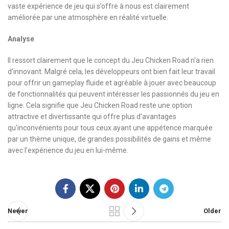
vaste expérience de jeu qui s’offre à nous est clairement
améliorée par une atmosphère en réalité virtuelle.
Analyse
Il ressort clairement que le concept du Jeu Chicken Road n'a rien
d'innovant. Malgré cela, les développeurs ont bien fait leur travail
pour offrir un gameplay fluide et agréable à jouer avec beaucoup
de fonctionnalités qui peuvent intéresser les passionnés du jeu en
ligne. Cela signifie que Jeu Chicken Road reste une option
attractive et divertissante qui offre plus d'avantages
qu'inconvénients pour tous ceux ayant une appétence marquée
par un thème unique, de grandes possibilités de gains et même
avec l’expérience du jeu en lui-même.
Newer
Older