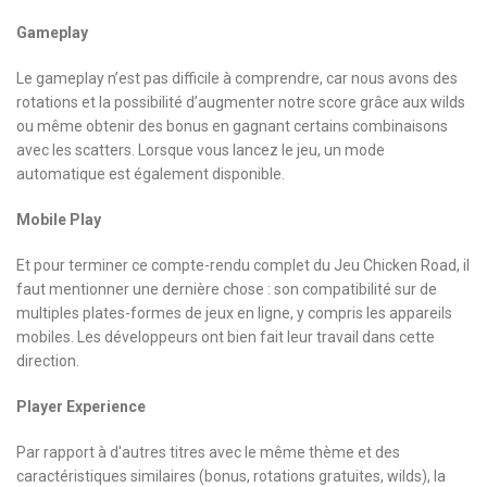
Gameplay
Le gameplay n’est pas difficile à comprendre, car nous avons des
rotations et la possibilité d’augmenter notre score grâce aux wilds
ou même obtenir des bonus en gagnant certains combinaisons
avec les scatters. Lorsque vous lancez le jeu, un mode
automatique est également disponible.
Mobile Play
Et pour terminer ce compte-rendu complet du Jeu Chicken Road, il
faut mentionner une dernière chose : son compatibilité sur de
multiples plates-formes de jeux en ligne, y compris les appareils
mobiles. Les développeurs ont bien fait leur travail dans cette
direction.
Player Experience
Par rapport à d'autres titres avec le même thème et des
caractéristiques similaires (bonus, rotations gratuites, wilds), la