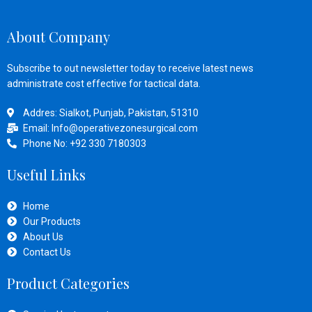
About Company
Subscribe to out newsletter today to receive latest news
administrate cost effective for tactical data.
Addres: Sialkot, Punjab, Pakistan, 51310
Email: Info@operativezonesurgical.com
Phone No: +92 330 7180303
Useful Links
Home
Our Products
About Us
Contact Us
Product Categories