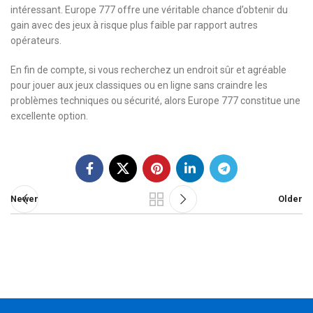
intéressant. Europe 777 offre une véritable chance d’obtenir du
gain avec des jeux à risque plus faible par rapport autres
opérateurs.
En fin de compte, si vous recherchez un endroit sûr et agréable
pour jouer aux jeux classiques ou en ligne sans craindre les
problèmes techniques ou sécurité, alors Europe 777 constitue une
excellente option.
Newer
Older