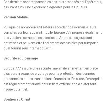
Ces derniers sont responsables des jeux proposés par l’opérateur,
assurant ainsi une expérience agréable pour les joueurs.
Version Mobile
Puisque de nombreux utilisateurs accèdent désormais à leurs
comptes sur leur appareil mobile, Europe 777 propose également
des versions compatibles avec ios et Android. Les jeux sont
optimisés et peuvent être facilement accessibles par n’importe
quel fournisseur internet ou wifi.
Sécurité et Licensage
Europe 777 assure une sécurité maximale en mettant en place
plusieurs niveaux de cryptage pour la protection des données
personnelles et des transactions financières. En outre, l’entreprise
est régulièrement audite par un tiers externe afin d’éviter tout
risque potentiel.
Soutien au Client