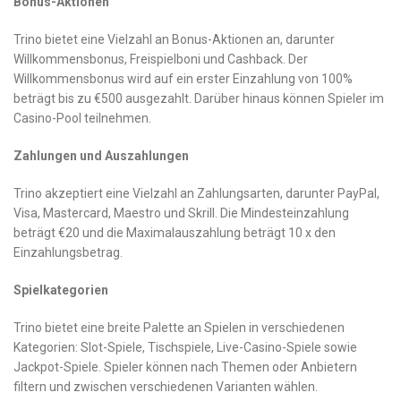
Bonus-Aktionen
Trino bietet eine Vielzahl an Bonus-Aktionen an, darunter
Willkommensbonus, Freispielboni und Cashback. Der
Willkommensbonus wird auf ein erster Einzahlung von 100%
beträgt bis zu €500 ausgezahlt. Darüber hinaus können Spieler im
Casino-Pool teilnehmen.
Zahlungen und Auszahlungen
Trino akzeptiert eine Vielzahl an Zahlungsarten, darunter PayPal,
Visa, Mastercard, Maestro und Skrill. Die Mindesteinzahlung
beträgt €20 und die Maximalauszahlung beträgt 10 x den
Einzahlungsbetrag.
Spielkategorien
Trino bietet eine breite Palette an Spielen in verschiedenen
Kategorien: Slot-Spiele, Tischspiele, Live-Casino-Spiele sowie
Jackpot-Spiele. Spieler können nach Themen oder Anbietern
filtern und zwischen verschiedenen Varianten wählen.