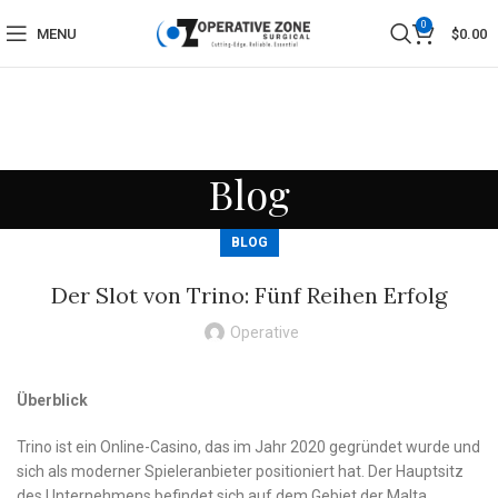
0
MENU
$
0.00
Blog
BLOG
Der Slot von Trino: Fünf Reihen Erfolg
Operative
Überblick
Trino ist ein Online-Casino, das im Jahr 2020 gegründet wurde und
sich als moderner Spieleranbieter positioniert hat. Der Hauptsitz
des Unternehmens befindet sich auf dem Gebiet der Malta