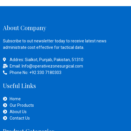
About Company
Subscribe to out newsletter today to receive latest news
administrate cost effective for tactical data.
Addres: Sialkot, Punjab, Pakistan, 51310
Email: Info@operativezonesurgical.com
Phone No: +92 330 7180303
Useful Links
Home
Our Products
About Us
Contact Us