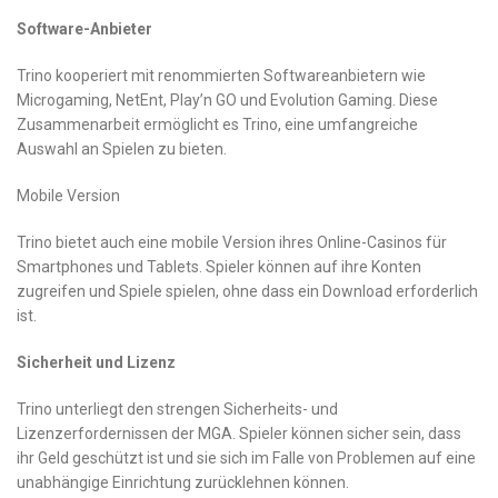
Software-Anbieter
Trino kooperiert mit renommierten Softwareanbietern wie
Microgaming, NetEnt, Play’n GO und Evolution Gaming. Diese
Zusammenarbeit ermöglicht es Trino, eine umfangreiche
Auswahl an Spielen zu bieten.
Mobile Version
Trino bietet auch eine mobile Version ihres Online-Casinos für
Smartphones und Tablets. Spieler können auf ihre Konten
zugreifen und Spiele spielen, ohne dass ein Download erforderlich
ist.
Sicherheit und Lizenz
Trino unterliegt den strengen Sicherheits- und
Lizenzerfordernissen der MGA. Spieler können sicher sein, dass
ihr Geld geschützt ist und sie sich im Falle von Problemen auf eine
unabhängige Einrichtung zurücklehnen können.