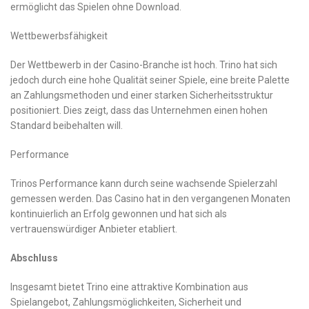
ermöglicht das Spielen ohne Download.
Wettbewerbsfähigkeit
Der Wettbewerb in der Casino-Branche ist hoch. Trino hat sich
jedoch durch eine hohe Qualität seiner Spiele, eine breite Palette
an Zahlungsmethoden und einer starken Sicherheitsstruktur
positioniert. Dies zeigt, dass das Unternehmen einen hohen
Standard beibehalten will.
Performance
Trinos Performance kann durch seine wachsende Spielerzahl
gemessen werden. Das Casino hat in den vergangenen Monaten
kontinuierlich an Erfolg gewonnen und hat sich als
vertrauenswürdiger Anbieter etabliert.
Abschluss
Insgesamt bietet Trino eine attraktive Kombination aus
Spielangebot, Zahlungsmöglichkeiten, Sicherheit und