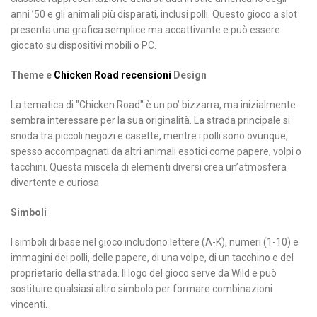
anni ’50 e gli animali più disparati, inclusi polli. Questo gioco a slot
presenta una grafica semplice ma accattivante e può essere
giocato su dispositivi mobili o PC.
Theme e
Chicken Road recensioni
Design
La tematica di "Chicken Road" è un po’ bizzarra, ma inizialmente
sembra interessare per la sua originalità. La strada principale si
snoda tra piccoli negozi e casette, mentre i polli sono ovunque,
spesso accompagnati da altri animali esotici come papere, volpi o
tacchini. Questa miscela di elementi diversi crea un’atmosfera
divertente e curiosa.
Simboli
I simboli di base nel gioco includono lettere (A-K), numeri (1-10) e
immagini dei polli, delle papere, di una volpe, di un tacchino e del
proprietario della strada. Il logo del gioco serve da Wild e può
sostituire qualsiasi altro simbolo per formare combinazioni
vincenti.