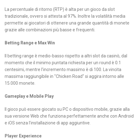
La percentuale di ritorno (RTP) è alta per un gioco da slot
tradizionale, ovvero si attesta al 97%. Inoltre la volatilità media
permette ai giocatori di ottenere una grande quantità di monete
grazie alle combinazioni più basse e frequenti.
Betting Range e Max Win
Il betting range è medio-basso rispetto a altri slot da casinò, dal
momento che il minimo puntata richiesta per un round è 0.1
centesimi, mentre l’incremento massimo è di 100. La vincita
massima raggiungibile in "Chicken Road" si aggira intorno alle
15.000 monete.
Gameplay e Mobile Play
Il gioco può essere giocato su PC o dispositivo mobile, grazie alla
sua versione Web che funziona perfettamente anche con Android
e iOS senza l’installazione di app aggiuntive.
Player Experience