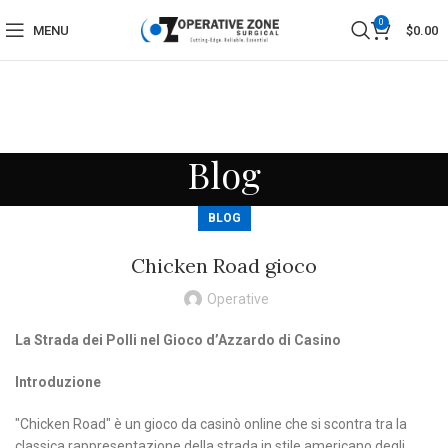
0
MENU
$
0.00
Blog
BLOG
Chicken Road gioco
Operative
La Strada dei Polli nel Gioco d’Azzardo di Casino
Introduzione
"Chicken Road" è un gioco da casinò online che si scontra tra la
classica rappresentazione della strada in stile americano degli