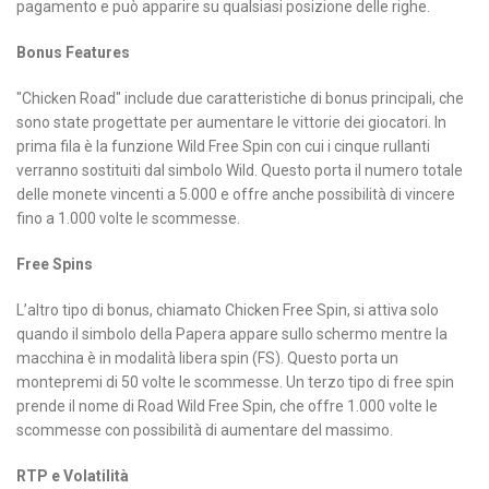
pagamento e può apparire su qualsiasi posizione delle righe.
Bonus Features
"Chicken Road" include due caratteristiche di bonus principali, che
sono state progettate per aumentare le vittorie dei giocatori. In
prima fila è la funzione Wild Free Spin con cui i cinque rullanti
verranno sostituiti dal simbolo Wild. Questo porta il numero totale
delle monete vincenti a 5.000 e offre anche possibilità di vincere
fino a 1.000 volte le scommesse.
Free Spins
L’altro tipo di bonus, chiamato Chicken Free Spin, si attiva solo
quando il simbolo della Papera appare sullo schermo mentre la
macchina è in modalità libera spin (FS). Questo porta un
montepremi di 50 volte le scommesse. Un terzo tipo di free spin
prende il nome di Road Wild Free Spin, che offre 1.000 volte le
scommesse con possibilità di aumentare del massimo.
RTP e Volatilità