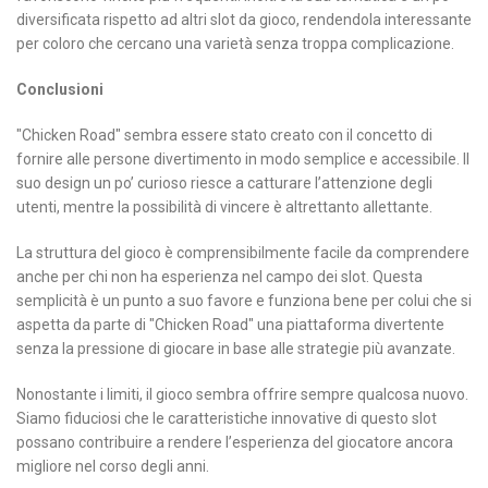
diversificata rispetto ad altri slot da gioco, rendendola interessante
per coloro che cercano una varietà senza troppa complicazione.
Conclusioni
"Chicken Road" sembra essere stato creato con il concetto di
fornire alle persone divertimento in modo semplice e accessibile. Il
suo design un po’ curioso riesce a catturare l’attenzione degli
utenti, mentre la possibilità di vincere è altrettanto allettante.
La struttura del gioco è comprensibilmente facile da comprendere
anche per chi non ha esperienza nel campo dei slot. Questa
semplicità è un punto a suo favore e funziona bene per colui che si
aspetta da parte di "Chicken Road" una piattaforma divertente
senza la pressione di giocare in base alle strategie più avanzate.
Nonostante i limiti, il gioco sembra offrire sempre qualcosa nuovo.
Siamo fiduciosi che le caratteristiche innovative di questo slot
possano contribuire a rendere l’esperienza del giocatore ancora
migliore nel corso degli anni.