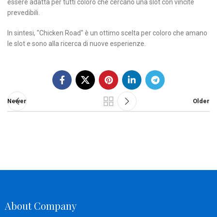
essere adatta per tutti coloro che cercano una slot con vincite
prevedibili.
In sintesi, "Chicken Road" è un ottimo scelta per coloro che amano
le slot e sono alla ricerca di nuove esperienze.
Newer
Older
About Company