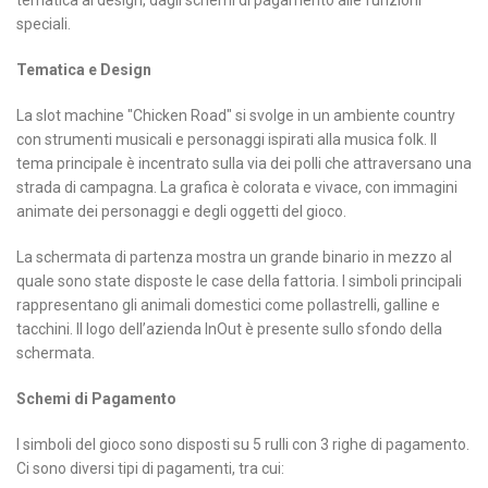
tematica al design, dagli schemi di pagamento alle funzioni
speciali.
Tematica e Design
La slot machine "Chicken Road" si svolge in un ambiente country
con strumenti musicali e personaggi ispirati alla musica folk. Il
tema principale è incentrato sulla via dei polli che attraversano una
strada di campagna. La grafica è colorata e vivace, con immagini
animate dei personaggi e degli oggetti del gioco.
La schermata di partenza mostra un grande binario in mezzo al
quale sono state disposte le case della fattoria. I simboli principali
rappresentano gli animali domestici come pollastrelli, galline e
tacchini. Il logo dell’azienda InOut è presente sullo sfondo della
schermata.
Schemi di Pagamento
I simboli del gioco sono disposti su 5 rulli con 3 righe di pagamento.
Ci sono diversi tipi di pagamenti, tra cui: