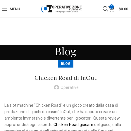
0
MENU
$
0.00
Blog
BLOG
Chicken Road di InOut
Operative
La slot machine "Chicken Road" è un gioco creato dalla casa di
produzione di giochi da casinò InOut, che ha saputo creare un
ambiente immersivo e divertente per i giocatori. Questa review
approfondirà ogni aspetto
Chicken Road giocare
del gioco, dalla