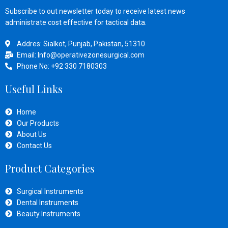
Subscribe to out newsletter today to receive latest news
administrate cost effective for tactical data.
Addres: Sialkot, Punjab, Pakistan, 51310
Email: Info@operativezonesurgical.com
Phone No: +92 330 7180303
Useful Links
Home
Our Products
About Us
Contact Us
Product Categories
Surgical Instruments
Dental Instruments
Beauty Instruments