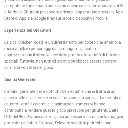
computer e funzionano benissimo anche con sistemi operativi iOS
o Android. Gli utenti possono scaricare l’app gratuita presso le App
Store di Apple e Google Play sul proprio dispositivo mobile.
Esperienza dei Giocatori
La slot "Chicken Road" è un divertimento per coloro che amano la
musica folk e i personaggi da campagna. I giocatori
apprezzeranno il ritmo veloce della partita e la varietà di funzioni
speciali. Tuttavia, non tutti gli utenti potrebbero essere contenti
con l’alta volatilità del gioco.
Analisi Generale
L’analisi generale della slot "Chicken Road" è che si tratta di un
gioco molto divertente e ricco di funzionalità speciali. La tematica
country, i grafici colorati e le animazioni immersivi hanno
contribuito a rendere questo gioco piacevole per gli utenti. L’alto
RTP del 96,50% indica che il gioco può essere sicuro per la maggior
parte dei giocatori. Tuttavia, l’elevata volatilità potrebbe non