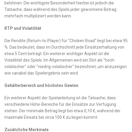
belohnen. Die wichtigste Besonderheit hierbei ist jedoch die
Tatsache, dass während des Spiels jeder gewonnene Betrag
mehrfach multipliziert werden kann.
RTP und Volatilität
Die Rendite (Return-to-Player) für "Chicken Road" liegt bei etwa 95
%. Das bedeutet, dass im Durchschnitt jede Einsätzerhaltung von
etwa 5 Cent beträgt. Ein weiterer wichtiger Aspekt ist die
Volatilität des Spiels. Im Allgemeinen wird ein Slot als "hoch-
volatischer" oder "niedrig-volatischer" bezeichnet, um anzuzeigen
wie variabel das Spielergebnis sein wird.
Gehälterbereich und höchstes Gewinn
Ein weiterer Aspekt der Spielanleitung ist die Tatsache, dass
verschiedene Höhe-Bereiche für die Einsätze zur Verfügung
stehen. Der minimale Betrag liegt bei etwa 0,10 €, während der
maximale Einsatz bei circa 100 € zu liegen kommt.
Zusätzliche Merkmale