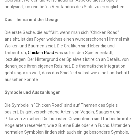
Übersicht werden die verschiedenen Aspekte dieses Spiels
analysiert, um ein tiefes Verständnis des Slots zu ermöglichen.
Das Thema und der Design
Die erste Sache, die auffällt, wenn man sich "Chicken Road"
ansieht, ist das Foyer, welches einen wunderschönen Himmel mit
Wolken und Bäumen zeigt. Die Grafiken sind lebendig und
farbenfroh,
Chicken Road
was sofort den Spieler einlädt,
loszulegen. Der Hintergrund der Spielwelt ist reich an Details, von
denen jede ihren eigenen Reiz hat. Die thematische Integration
geht sogar so weit, dass das Spielfeld selbst wie eine Landschaft
aussehen könnte.
Symbole und Auszahlungen
Die Symbole in "Chicken Road" sind auf Themen des Spiels
basiert. Es gibt verschiedene Arten von Vögeln, Säugern und
Pflanzen zu sehen. Die höchsten Gewinnlinien sind für bestimmte
Vogelarten reserviert, wie z.B. eine Eule oder ein Fuchs. Unter den
normalen Symbolen finden sich auch einige besondere Symbole,