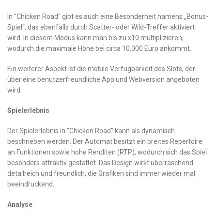
In "Chicken Road" gibt es auch eine Besonderheit namens „Bonus-
Spiel“, das ebenfalls durch Scatter- oder Wild-Treffer aktiviert
wird. In diesem Modus kann man bis zu x10 multiplizieren,
wodurch die maximale Höhe bei circa 10.000 Euro ankommt.
Ein weiterer Aspekt ist die mobile Verfügbarkeit des Slots, der
über eine benutzerfreundliche App und Webversion angeboten
wird.
Spielerlebnis
Der Spielerlebnis in "Chicken Road" kann als dynamisch
beschrieben werden. Der Automat besitzt ein breites Repertoire
an Funktionen sowie hohe Renditen (RTP), wodurch sich das Spiel
besonders attraktiv gestaltet. Das Design wirkt überraschend
detailreich und freundlich, die Grafiken sind immer wieder mal
beeindruckend.
Analyse