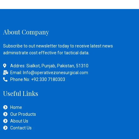
About Company
Subscribe to out newsletter today to receive latest news
administrate cost effective for tactical data.
Addres: Sialkot, Punjab, Pakistan, 51310
Email: Info@operativezonesurgical.com
Phone No: +92 330 7180303
Useful Links
Home
Our Products
About Us
Contact Us