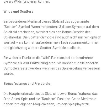
die als Wilds fungieren können.
Wilds und Scatters
Ein besonderes Merkmal dieses Slots ist das sogenannte
"Scatter"-Symbol. Wenn mindestens 3 dieser Symbole auf dem
Spielfeld erscheinen, aktiviert dies den Bonus-Bereich des
Spielmodus. Die Scatter-Symbole sind auch nicht nur rein optisch
wertvoll – sie können außerdem mehrfach zusammenkommen
und gleichzeitig weitere Scatter-Symbole auslösen.
Ein weiterer Punkt ist die "Wild"-Funktion, bei der bestimmte
Symbole als Wild-Plätze fungieren. Sie können für alle anderen
Symbole ersetzt werden, wenn es das Spielergebnis verbessern
würde.
Bonusfeatures und Freispiele
Die Hauptmerkmale dieses Slots sind zwei Bonusfeatures: das
Free-Spins-Spiel und die "Roulette"-Funktion. Beide Merkmale
haben ihre eigenen Möglichkeiten, um den Spielplayer zu