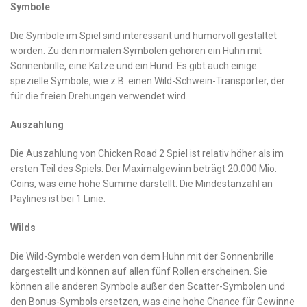
Symbole
Die Symbole im Spiel sind interessant und humorvoll gestaltet
worden. Zu den normalen Symbolen gehören ein Huhn mit
Sonnenbrille, eine Katze und ein Hund. Es gibt auch einige
spezielle Symbole, wie z.B. einen Wild-Schwein-Transporter, der
für die freien Drehungen verwendet wird.
Auszahlung
Die Auszahlung von Chicken Road 2 Spiel ist relativ höher als im
ersten Teil des Spiels. Der Maximalgewinn beträgt 20.000 Mio.
Coins, was eine hohe Summe darstellt. Die Mindestanzahl an
Paylines ist bei 1 Linie.
Wilds
Die Wild-Symbole werden von dem Huhn mit der Sonnenbrille
dargestellt und können auf allen fünf Rollen erscheinen. Sie
können alle anderen Symbole außer den Scatter-Symbolen und
den Bonus-Symbols ersetzen, was eine hohe Chance für Gewinne