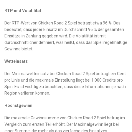
RTP und Volatilität
Der RTP-Wert von Chicken Road 2 Spiel beträgt etwa 96 %. Das
bedeutet, dass jeder Einsatz im Durchschnitt 96 % der gesamten
Einsätze in Zahlung gegeben wird. Die Volatilität ist mit
durchschnittlicher definiert, was heißt, dass das Spiel regelmäßige
Gewinne bietet.
Wetteinsatz
Der Minimalwetteinsatz bei Chicken Road 2 Spiel beträgt ein Cent
pro Linie und die maximale Einstellung liegt bei 1.000 Credits pro
Spin. Es ist wichtig zu beachten, dass diese Informationen je nach
Region variieren können.
Höchstgewinn
Die maximale Gewinnsumme von Chicken Road 2 Spiel betrug im
Vergleich zum ersten Teil erhöht. Der Maximalgewinn liegt bei
einer Summe, die mehr als das vierfache des Einsatzes