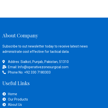
About Company
Subscribe to out newsletter today to receive latest news
administrate cost effective for tactical data.
Addres: Sialkot, Punjab, Pakistan, 51310
Email: Info@operativezonesurgical.com
Phone No: +92 330 7180303
Useful Links
Home
Our Products
About Us