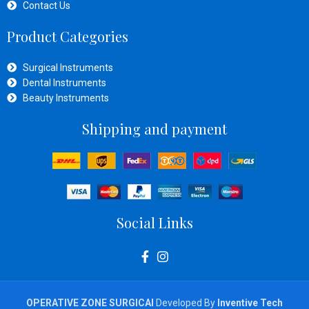
Contact Us
Product Categories
Surgical Instruments
Dental Instruments
Beauty Instruments
Shipping and payment
Social Links
OPERATIVE ZONE SURGICAl
Developed By
Inventive Tech