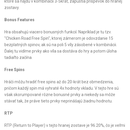
ktoré sa nájdú v kombinácii 3-5krát, zapustia príspevok do hranej
zostavy.
Bonus Features
Hra obsahujú viacero bonusných funkcií. Napríklad je tu tzv.
"Chicken Road Free Spin", ktorej zámerom je odovzdanie 15
bezplatných spinov, ak sú na poli 5 víly zásobené v kombinácii.
Ďalej tu vidíme prvky ako víla sa dostáva do hry a potom úloha
tadiaľto začína.
Free Spins
Hráči môžu hradiť free spins až do 20-krát bez obmedzenia,
pričom každý spin má vyhraté 4x hodnoty vkladu. V tejto hre sú
však skorumpované rôzne bonusné prvky a niekedy sa môže
stávať tak, že práve tieto prvky neprinášajú žiadnu hodnotu.
RTP
RTP (Return to Player) v tejto hranej zostave je 96.20%, čo je veľmi