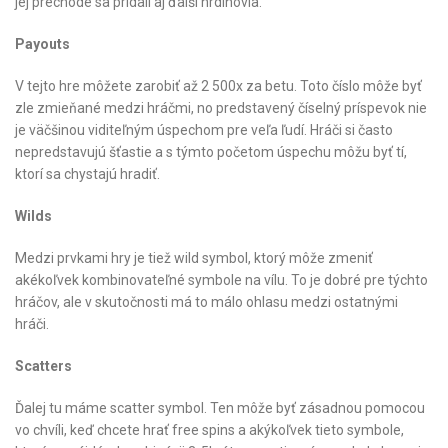
jej prechode sa pridali aj ďalší hrdinovia.
Payouts
V tejto hre môžete zarobiť až 2 500x za betu. Toto číslo môže byť
zle zmieňané medzi hráčmi, no predstavený číselný príspevok nie
je väčšinou viditeľným úspechom pre veľa ľudí. Hráči si často
nepredstavujú šťastie a s týmto početom úspechu môžu byť tí,
ktorí sa chystajú hradiť.
Wilds
Medzi prvkami hry je tiež wild symbol, ktorý môže zmeniť
akékoľvek kombinovateľné symbole na vílu. To je dobré pre týchto
hráčov, ale v skutočnosti má to málo ohlasu medzi ostatnými
hráči.
Scatters
Ďalej tu máme scatter symbol. Ten môže byť zásadnou pomocou
vo chvíli, keď chcete hrať free spins a akýkoľvek tieto symbole,