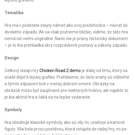
lepšou grafikou.
Tematika
Hra má v podstate stejný námet ako svoj predchodca – návrat do
divokého západu. Ak sa však pozrieme bližšie, vidíme, že táto hra
nemá nič veľmi originálne. Navíc nie je prísny historický dokument
– je to iba prehliadka skrz rozprávkové postavy a zákony západu.
Design
Celkový dizajn hry
Chicken Road 2 demo
je ďalej od tímu, ktorý sa
snažil dôjsť k lepšej grafike. Prehlásime, že tieto snahy sú viditeľné
a týmto zápasom boli v menej dobrom smere. Obrázky na
obrázok môžu byť zaujímavé pre niektorých hráčov, ale najskôr to
je iba akčná hra a čaká sa na lepšie vydaranie.
Symboly
Hra obsahuje klasické symboly, ako sú víly, lvi, cowboyi a kartové
figury. Víla bola prvou postávou, ktorá vstúpila do našej hry, no po