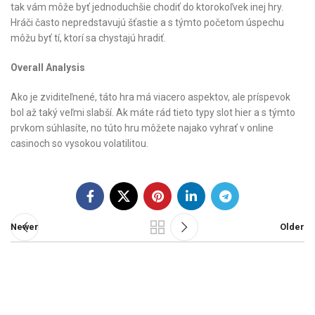
tak vám môže byť jednoduchšie chodiť do ktorokoľvek inej hry.
Hráči často nepredstavujú šťastie a s týmto početom úspechu
môžu byť tí, ktorí sa chystajú hradiť.
Overall Analysis
Ako je zviditeľnené, táto hra má viacero aspektov, ale príspevok
bol až taký veľmi slabší. Ak máte rád tieto typy slot hier a s týmto
prvkom súhlasíte, no túto hru môžete najako vyhrať v online
casinoch so vysokou volatilitou.
Newer
Older