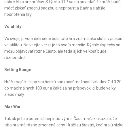
dobré číslo pre hráčov. S týmto RTP sa dá povedať, že hráči budú
môcť získať značnú sadzbu a nepripustia žiadna slabšie
hodnotenia hry.
Volatility
Vo svojej prvom dieli série bola táto hra známa ako slot s vysokou
volatilitou. No v tejto verzii je to oveľa menšie. Rýchle úspechy sa
môžu objavovať rôzne často, ale teda aj ich veľkosť bude
rôznorodná.
Betting Range
Hráči majú k dispozícii širokú sadzbosť možností vkladov. Od 0.20
do maximálnych 100 eur a čaká sa na príspevok, či bude veľký
alebo malý.
Max Win
Tak ak je to o potenciálnej max. výhre. Časom však ukázalo, že
táto hra má rôzne zmenené ceny. Hráči sú šťastní, keď hrajú nízke