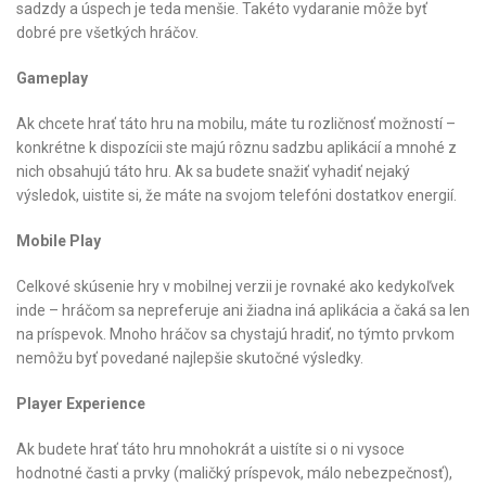
sadzdy a úspech je teda menšie. Takéto vydaranie môže byť
dobré pre všetkých hráčov.
Gameplay
Ak chcete hrať táto hru na mobilu, máte tu rozličnosť možností –
konkrétne k dispozícii ste majú rôznu sadzbu aplikácií a mnohé z
nich obsahujú táto hru. Ak sa budete snažiť vyhadiť nejaký
výsledok, uistite si, že máte na svojom telefóni dostatkov energií.
Mobile Play
Celkové skúsenie hry v mobilnej verzii je rovnaké ako kedykoľvek
inde – hráčom sa nepreferuje ani žiadna iná aplikácia a čaká sa len
na príspevok. Mnoho hráčov sa chystajú hradiť, no týmto prvkom
nemôžu byť povedané najlepšie skutočné výsledky.
Player Experience
Ak budete hrať táto hru mnohokrát a uistíte si o ni vysoce
hodnotné časti a prvky (maličký príspevok, málo nebezpečnosť),